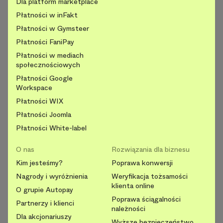
Dla platform marketplace
Płatności w inFakt
Płatności w Gymsteer
Płatności FaniPay
Płatności w mediach
społecznościowych
Płatności Google
Workspace
Płatności WIX
Płatności Joomla
Płatności White-label
O nas
Rozwiązania dla biznesu
Kim jesteśmy?
Poprawa konwersji
Nagrody i wyróżnienia
Weryfikacja tożsamości
klienta online
O grupie Autopay
Poprawa ściągalności
Partnerzy i klienci
należności
Dla akcjonariuszy
Wyższe bezpieczeństwo