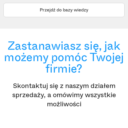
Przejdź do bazy wiedzy
Zastanawiasz się, jak
możemy pomóc Twojej
firmie?
Skontaktuj się z naszym działem
sprzedaży, a omówimy wszystkie
możliwości