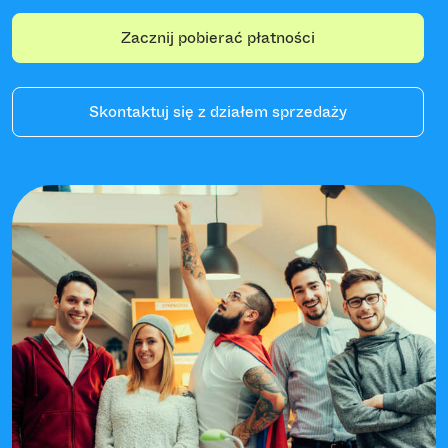
Zacznij pobierać płatności
Skontaktuj się z działem sprzedaży