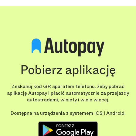
Pobierz aplikację
Zeskanuj kod QR aparatem telefonu, żeby pobrać
aplikację Autopay i płacić automatycznie za przejazdy
autostradami, winiety i wiele więcej.
Dostępna na urządzenia z systemem iOS i Android.