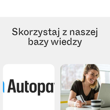
Skorzystaj z naszej
bazy wiedzy