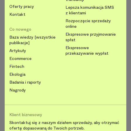
Oferty pracy
Lepsza komunikacja SMS
z klientami
Kontakt
Rozpoczęcie sprzedaży
online
Co nowego
Ekspresowe przyjmowanie
Baza wiedzy [wszystkie
spłat
publikacje]
Ekspresowe
Artykuły
przekazywanie wypłat
Ecommerce
Fintech
Ekologia
Badania i raporty
Nagrody
Klient biznesowy
Skontaktuj się z naszym działem sprzedaży, aby otrzymać
ofertę dopasowaną do Twoich potrzeb.