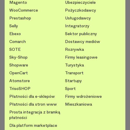
Magento
Ubezpieczyciele
WooCommerce
Pożyczkodawcy
Prestashop
Usługodawcy
Selly
Integratorzy
Ebexo
Sektor publiczny
Comarch
Dostawcy mediów
SOTE
Rozrywka
Sky-Shop
Firmy leasingowe
Shopware
Turystyka
OpenCart
Transport
Atomstore
Startupy
TrisoSHOP
Sport
Płatności dla e-sklepów
Firmy wdrożeniowe
Płatności dla stron www
Mieszkaniowa
Prosta integracja z bramką
płatności
Dla platform marketplace