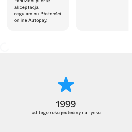
FaniMani.pl oraz
akceptacja
regulaminu Płatności
online Autopay.
Loading...
1999
od tego roku jesteśmy na rynku