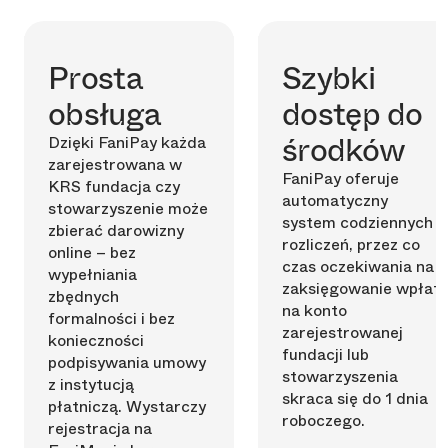
Prosta
Szybki
obsługa
dostęp do
środków
Dzięki FaniPay każda
zarejestrowana w
FaniPay oferuje
KRS fundacja czy
automatyczny
stowarzyszenie może
system codziennych
zbierać darowizny
rozliczeń, przez co
online – bez
czas oczekiwania na
wypełniania
zaksięgowanie wpłat
zbędnych
na konto
formalności i bez
zarejestrowanej
konieczności
fundacji lub
podpisywania umowy
stowarzyszenia
z instytucją
skraca się do 1 dnia
płatniczą. Wystarczy
roboczego.
rejestracja na