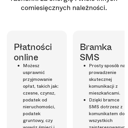
comiesięcznych należności.
Płatności
Bramka
online
SMS
Możesz
Prosty sposób na
usprawnić
prowadzenie
przyjmowanie
skutecznej
opłat, takich jak:
komunikacji z
czesne, czynsz,
mieszkańcami.
podatek od
Dzięki bramce
nieruchomości,
SMS dotrzesz z
podatek
komunikatem do
gruntowy, czy
wszystkich
wywóz śmieci i
zainteresowanych