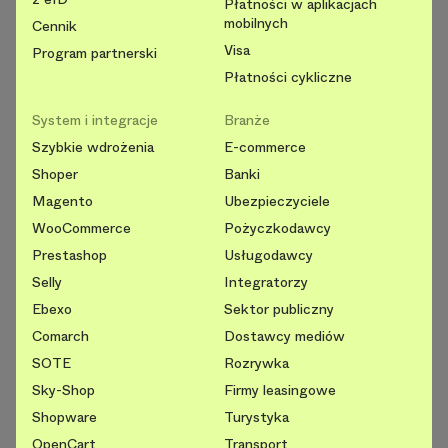
Płatności w aplikacjach
mobilnych
Cennik
Visa
Program partnerski
Płatności cykliczne
System i integracje
Branże
Szybkie wdrożenia
E-commerce
Shoper
Banki
Magento
Ubezpieczyciele
WooCommerce
Pożyczkodawcy
Prestashop
Usługodawcy
Selly
Integratorzy
Ebexo
Sektor publiczny
Comarch
Dostawcy mediów
SOTE
Rozrywka
Sky-Shop
Firmy leasingowe
Shopware
Turystyka
OpenCart
Transport