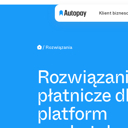
Klient biznes
Rozwiązania
Rozwiązan
płatnicze d
platform