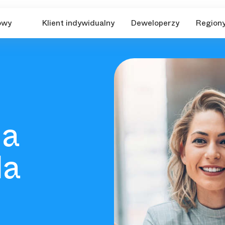
owy
Klient indywidualny
Deweloperzy
Region
ia
la