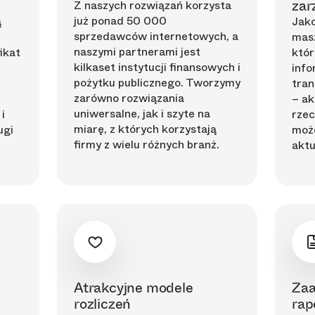
Z naszych rozwiązań korzysta
zar
już ponad 50 000
ą
Jako
sprzedawców internetowych, a
masz
naszymi partnerami jest
ikat
któr
kilkaset instytucji finansowych i
info
pożytku publicznego. Tworzymy
tran
zarówno rozwiązania
– ak
uniwersalne, jak i szyte na
i
rzec
miarę, z których korzystają
ugi
moż
firmy z wielu różnych branż.
e
aktu
Atrakcyjne modele
Za
rozliczeń
rap