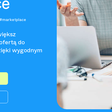
ce
#marketplace
większ
 ofertą do
dzięki wygodnym