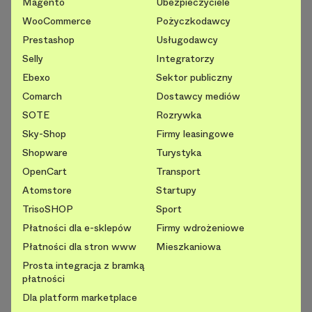
Magento
Ubezpieczyciele
WooCommerce
Pożyczkodawcy
Prestashop
Usługodawcy
Selly
Integratorzy
Ebexo
Sektor publiczny
Comarch
Dostawcy mediów
SOTE
Rozrywka
Sky-Shop
Firmy leasingowe
Shopware
Turystyka
OpenCart
Transport
Atomstore
Startupy
TrisoSHOP
Sport
Płatności dla e-sklepów
Firmy wdrożeniowe
Płatności dla stron www
Mieszkaniowa
Prosta integracja z bramką
płatności
Dla platform marketplace