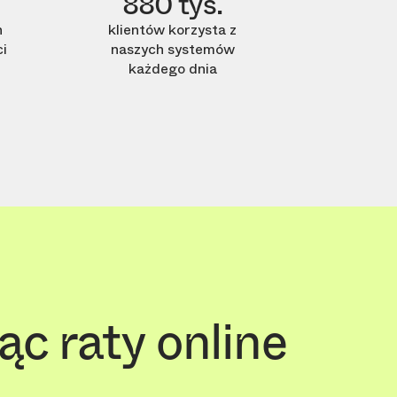
880 tys.
h
klientów korzysta z
i
naszych systemów
każdego dnia
c raty online