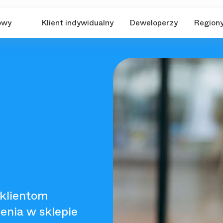
owy
Klient indywidualny
Deweloperzy
Region
 klientom
enia w sklepie