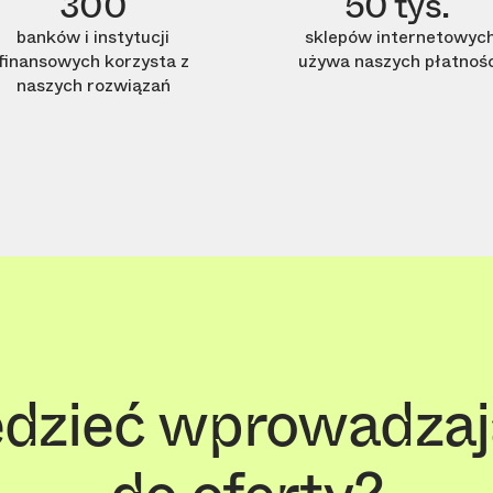
300
50 tys.
banków i instytucji
sklepów internetowyc
finansowych korzysta z
używa naszych płatnośc
naszych rozwiązań
dzieć wprowadzają