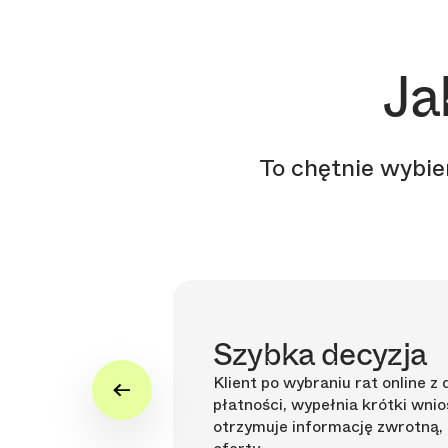
Ja
To chętnie wybie
Szybka decyzja
t, że klient nie
Klient po wybraniu rat online 
sakcji.
płatności, wypełnia krótki wnio
otrzymuje informację zwrotną,