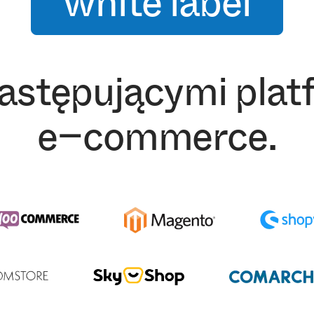
white label
następującymi pla
e−commerce.