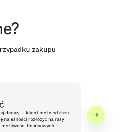
ne?
 przypadku zakupu
ć
Brak pr
 decyzji – klient może od razu
Dodatkowym atu
tę należności rozłożyć na raty
ponosi kosztów
możliwości finansowych.