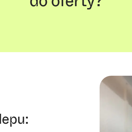
do oferty?
lepu: