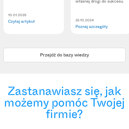
własnej drogi do sukcesu.
10.01.2025
25.10.2024
Czytaj artykuł
Poznaj szczegóły
Przejdź do bazy wiedzy
Zastanawiasz się, jak
możemy pomóc Twojej
firmie?