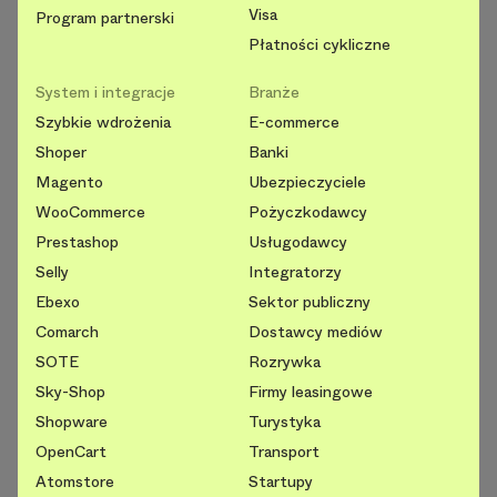
Visa
Program partnerski
Płatności cykliczne
System i integracje
Branże
Szybkie wdrożenia
E-commerce
Shoper
Banki
Magento
Ubezpieczyciele
WooCommerce
Pożyczkodawcy
Prestashop
Usługodawcy
Selly
Integratorzy
Ebexo
Sektor publiczny
Comarch
Dostawcy mediów
SOTE
Rozrywka
Sky-Shop
Firmy leasingowe
Shopware
Turystyka
OpenCart
Transport
Atomstore
Startupy