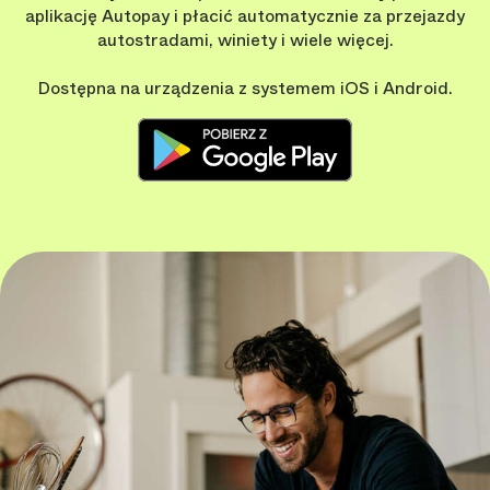
aplikację Autopay i płacić automatycznie za przejazdy
autostradami, winiety i wiele więcej.
Dostępna na urządzenia z systemem iOS i Android.