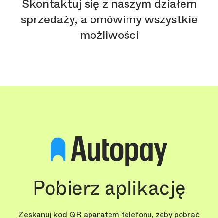
Skontaktuj się z naszym działem
sprzedaży, a omówimy wszystkie
możliwości
Pobierz aplikację
Zeskanuj kod QR aparatem telefonu, żeby pobrać