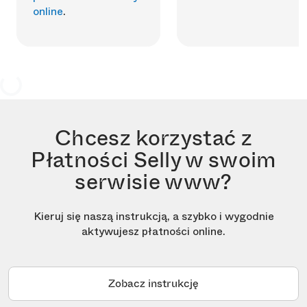
online
.
Loading...
Chcesz korzystać z
Płatności Selly w swoim
serwisie www?
Kieruj się naszą instrukcją, a szybko i wygodnie
aktywujesz płatności online.
Zobacz instrukcję