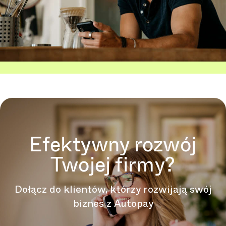
Efektywny rozwój
Twojej firmy?
Dołącz do klientów, którzy rozwijają swój
biznes z Autopay