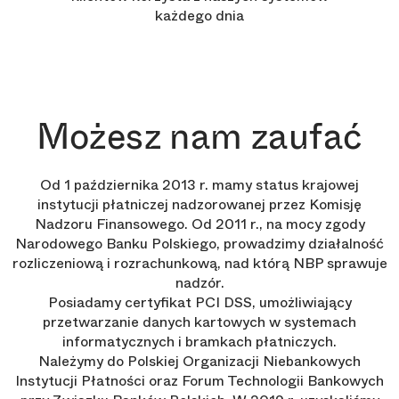
każdego dnia
Możesz nam zaufać
Od 1 października 2013 r. mamy status krajowej
instytucji płatniczej nadzorowanej przez Komisję
Nadzoru Finansowego. Od 2011 r., na mocy zgody
Narodowego Banku Polskiego, prowadzimy działalność
rozliczeniową i rozrachunkową, nad którą NBP sprawuje
nadzór.
Posiadamy certyfikat PCI DSS, umożliwiający
przetwarzanie danych kartowych w systemach
informatycznych i bramkach płatniczych.
Należymy do Polskiej Organizacji Niebankowych
Instytucji Płatności oraz Forum Technologii Bankowych