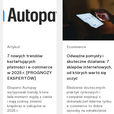
Artykuł
Ecommerce
7 nowych trendów
Odważne pomysły i
kształtujących
skuteczne działania: 7
płatności i e-commerce
sklepów internetowych,
w 2025 r. [PROGNOZY
od których warto się
EKSPERTÓW]
uczyć
Eksperci Autopay
Śledzenie skutecznych
wytypowali trendy, które
praktyk rynkowych i
lada moment wyjdą z cienia
czerpanie inspiracji z
i mają szansę zmienić
doświadczeń liderów rynku
krajobraz e-zakupów w
e-commerce to dobre
2025 r.
sposoby na odnalezienie