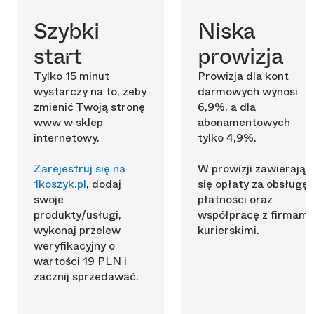
Szybki
Niska
start
prowizja
Tylko 15 minut
Prowizja dla kont
wystarczy na to, żeby
darmowych wynosi
zmienić Twoją stronę
6,9%, a dla
www w sklep
abonamentowych
internetowy.
tylko 4,9%.
Zarejestruj się na
W prowizji zawierają
1koszyk.pl
, dodaj
się opłaty za obsługę
swoje
płatności oraz
produkty/usługi,
współpracę z firmami
wykonaj przelew
kurierskimi.
weryfikacyjny o
wartości 19 PLN i
zacznij sprzedawać.