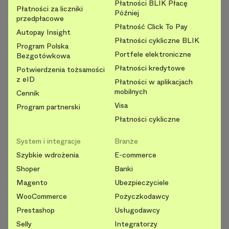
Płatności BLIK Płacę
Płatności za liczniki
Później
przedpłacowe
Płatność Click To Pay
Autopay Insight
Płatności cykliczne BLIK
Program Polska
Portfele elektroniczne
Bezgotówkowa
Płatności kredytowe
Potwierdzenia tożsamości
z eID
Płatności w aplikacjach
mobilnych
Cennik
Visa
Program partnerski
Płatności cykliczne
System i integracje
Branże
Szybkie wdrożenia
E-commerce
Shoper
Banki
Magento
Ubezpieczyciele
WooCommerce
Pożyczkodawcy
Prestashop
Usługodawcy
Selly
Integratorzy