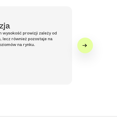
zja
Szerok
płatnoś
 wysokość prowizji zależy od
, lecz również pozostaje na
Twój sklep uz
poziomów na rynku.
umożliwiające
rozłożenie nal