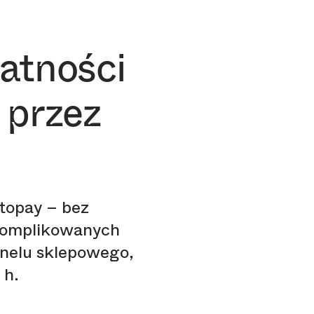
łatności
 przez
topay – bez
komplikowanych
anelu sklepowego,
 h.