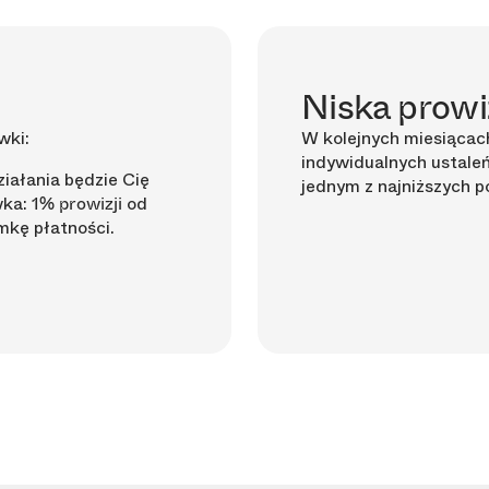
Niska prowi
wki:
W kolejnych miesiącach
indywidualnych ustaleń
iałania będzie Cię
jednym z najniższych 
wka:
od
1% prowizji
mkę płatności.