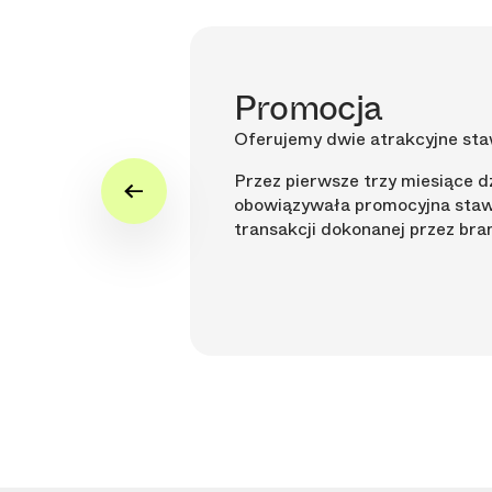
ć czasu
Promocja
dzić wpłaty
Oferujemy dwie atrakcyjne sta
a sklepem i
Przez pierwsze trzy miesiące dz
towania się z
obowiązywała promocyjna sta
 logowania się
transakcji dokonanej przez bra