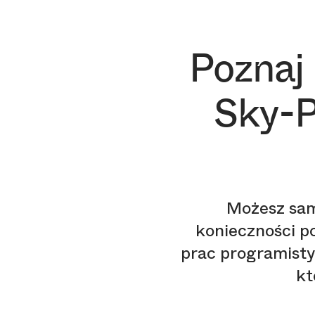
Poznaj 
Sky-P
Możesz sam
konieczności 
prac programisty
kt