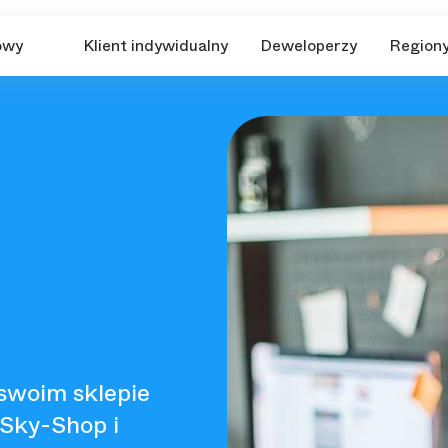
owy
Klient indywidualny
Deweloperzy
Region
swoim sklepie
 Sky-Shop i