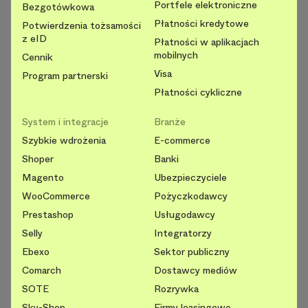
Portfele elektroniczne
Bezgotówkowa
Płatności kredytowe
Potwierdzenia tożsamości
z eID
Płatności w aplikacjach
mobilnych
Cennik
Visa
Program partnerski
Płatności cykliczne
System i integracje
Branże
Szybkie wdrożenia
E-commerce
Shoper
Banki
Magento
Ubezpieczyciele
WooCommerce
Pożyczkodawcy
Prestashop
Usługodawcy
Selly
Integratorzy
Ebexo
Sektor publiczny
Comarch
Dostawcy mediów
SOTE
Rozrywka
Sky-Shop
Firmy leasingowe