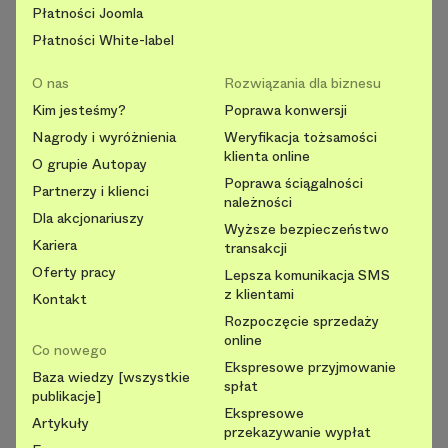
Płatności Joomla
Płatności White-label
O nas
Rozwiązania dla biznesu
Kim jesteśmy?
Poprawa konwersji
Nagrody i wyróżnienia
Weryfikacja tożsamości
klienta online
O grupie Autopay
Poprawa ściągalności
Partnerzy i klienci
należności
Dla akcjonariuszy
Wyższe bezpieczeństwo
Kariera
transakcji
Oferty pracy
Lepsza komunikacja SMS
z klientami
Kontakt
Rozpoczęcie sprzedaży
online
Co nowego
Ekspresowe przyjmowanie
Baza wiedzy [wszystkie
spłat
publikacje]
Ekspresowe
Artykuły
przekazywanie wypłat