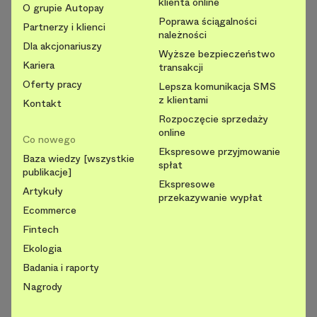
klienta online
O grupie Autopay
Poprawa ściągalności
Partnerzy i klienci
należności
Dla akcjonariuszy
Wyższe bezpieczeństwo
Kariera
transakcji
Oferty pracy
Lepsza komunikacja SMS
z klientami
Kontakt
Rozpoczęcie sprzedaży
online
Co nowego
Ekspresowe przyjmowanie
Baza wiedzy [wszystkie
spłat
publikacje]
Ekspresowe
Artykuły
przekazywanie wypłat
Ecommerce
Fintech
Ekologia
Badania i raporty
Nagrody