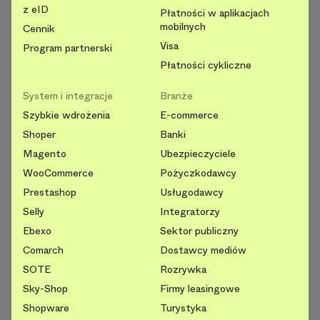
z eID
Płatności w aplikacjach
mobilnych
Cennik
Visa
Program partnerski
Płatności cykliczne
System i integracje
Branże
Szybkie wdrożenia
E-commerce
Shoper
Banki
Magento
Ubezpieczyciele
WooCommerce
Pożyczkodawcy
Prestashop
Usługodawcy
Selly
Integratorzy
Ebexo
Sektor publiczny
Comarch
Dostawcy mediów
SOTE
Rozrywka
Sky-Shop
Firmy leasingowe
Shopware
Turystyka