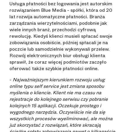
Usługa płatności bez logowania jest autorskim
rozwiązaniem Blue Media - spółki, która od 20
lat rozwija automatyczne płatności. Branża
zarządzania wierzytelnościami, podobnie jak
wiele innych branż, przechodzi cyfrową
rewolucję. Kiedyś klienci musieli spłacać swoje
zobowiązania osobiście, później spłacali je na
poczcie lub samodzielnie wykonywali przelew.
Rozwój elektronicznych biur obsługi klienta
sprawił, że coraz więcej podmiotów zaczęło
oferować także szybkie płatności online.
-
Najważniejszym kierunkiem rozwoju usług
online typu self service jest zmiana sposobu
myślenia o kliencie. Klient nie ma czasu na
rejestracje do kolejnego serwisu czy pobranie
kolejnych 15 aplikacji. Oczekuje prostego i
wygodnego narzędzia. Oczywiście nie da się
wszystkich procesów wyeliminować, ale można
już skorzystać z rozwiązań, które skracają
ścieżkę spłaty zobowiązania nawet o kilkanaście