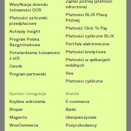
Zapłać później (płatność
Weryfikacja dowodu
odroczona)
tożsamości OCR
Płatności BLIK Płacę
Płatności za liczniki
Później
przedpłacowe
Płatność Click To Pay
Autopay Insight
Płatności cykliczne BLIK
Program Polska
Portfele elektroniczne
Bezgotówkowa
Płatności kredytowe
Potwierdzenia tożsamości
z eID
Płatności w aplikacjach
mobilnych
Cennik
Visa
Program partnerski
Płatności cykliczne
System i integracje
Branże
Szybkie wdrożenia
E-commerce
Shoper
Banki
Magento
Ubezpieczyciele
WooCommerce
Pożyczkodawcy