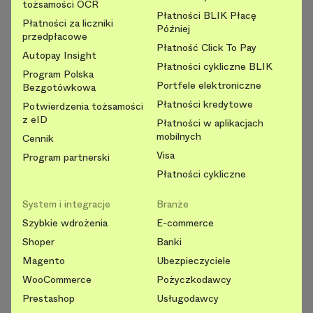
tożsamości OCR
Płatności BLIK Płacę
Płatności za liczniki
Później
przedpłacowe
Płatność Click To Pay
Autopay Insight
Płatności cykliczne BLIK
Program Polska
Portfele elektroniczne
Bezgotówkowa
Płatności kredytowe
Potwierdzenia tożsamości
z eID
Płatności w aplikacjach
mobilnych
Cennik
Visa
Program partnerski
Płatności cykliczne
System i integracje
Branże
Szybkie wdrożenia
E-commerce
Shoper
Banki
Magento
Ubezpieczyciele
WooCommerce
Pożyczkodawcy
Prestashop
Usługodawcy