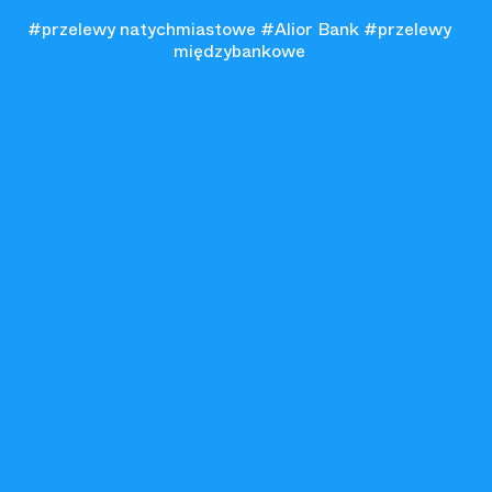
#przelewy natychmiastowe
#Alior Bank
#przelewy
międzybankowe