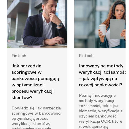
Fintech
Fintech
Jak narzędzia
Innowacyjne metody
scoringowe w
weryfikacji tożsamości
bankowości pomagają
– jak wpływają na
w optymalizacji
rozwój bankowości?
procesu weryfikacji
Poznaj innowacyjne
klientów?
metody weryfikacji
tożsamości, takie jak
Dowiedz się, jak narzędzia
biometria, weryfikacja z
scoringowe w bankowości
użyciem bankowości i
optymalizują proces
weryfikacja OCR, które
weryfikacji klientów,
rewolucjonizują
zwiększając precyzję,