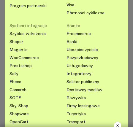
Visa
Program partnerski
Płatności cykliczne
System i integracje
Branże
Szybkie wdrożenia
E-commerce
Shoper
Banki
Magento
Ubezpieczyciele
WooCommerce
Pożyczkodawcy
Prestashop
Usługodawcy
Selly
Integratorzy
Ebexo
Sektor publiczny
Comarch
Dostawcy mediów
SOTE
Rozrywka
Sky-Shop
Firmy leasingowe
Shopware
Turystyka
OpenCart
Transport
X
Atomstore
Startupy