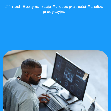
#fintech
#optymalizacja
#proces płatności
#analiza
predykcyjna