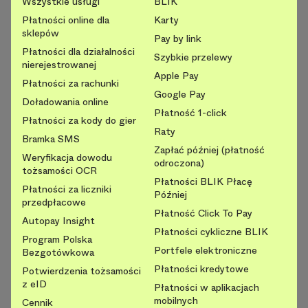
Wszystkie usługi
BLIK
Płatności online dla
Karty
sklepów
Pay by link
Płatności dla działalności
Szybkie przelewy
nierejestrowanej
Apple Pay
Płatności za rachunki
Google Pay
Doładowania online
Płatność 1-click
Płatności za kody do gier
Raty
Bramka SMS
Zapłać później (płatność
Weryfikacja dowodu
odroczona)
tożsamości OCR
Płatności BLIK Płacę
Płatności za liczniki
Później
przedpłacowe
Płatność Click To Pay
Autopay Insight
Płatności cykliczne BLIK
Program Polska
Portfele elektroniczne
Bezgotówkowa
Płatności kredytowe
Potwierdzenia tożsamości
z eID
Płatności w aplikacjach
mobilnych
Cennik