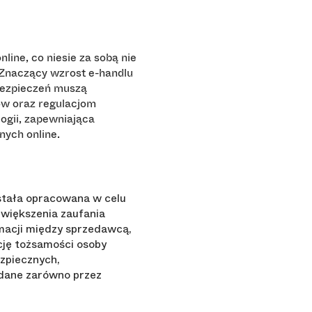
ine, co niesie za sobą nie
 Znaczący wzrost e-handlu
abezpieczeń muszą
w oraz regulacjom
ogii, zapewniająca
ych online.
stała opracowana w celu
zwiększenia zaufania
rmacji między sprzedawcą,
cję tożsamości osoby
zpiecznych,
ądane zarówno przez