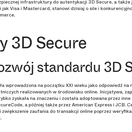
iecznej infrastruktury do autentykacji 3D Secure, a także j
jak Visa i Mastercard, stanowi dzisiaj o sile i konkurencyj
mmerce.
y 3D Secure
rozwój standardu 3D 
ła wprowadzona na początku XXI wieku jako odpowiedź na 
atniczych realizowanych w środowisku online. Inicjatywa, z
zybko zyskała na znaczeniu i została adoptowana przez inne 
ureCode, a później także przez American Express i JCB. C
i zwiększenie zaufania do transakcji online poprzez weryfi
.