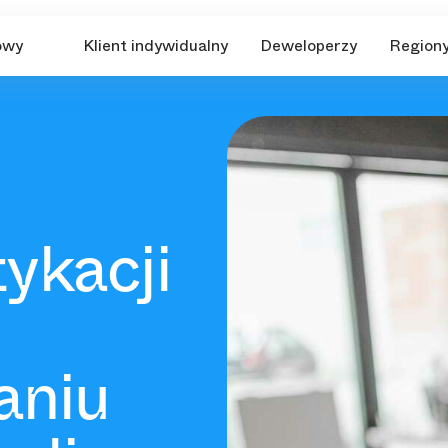
owy
Klient indywidualny
Deweloperzy
Region
ykacji
aniu