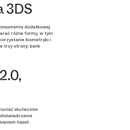
ia 3DS
 konsumenta dodatkowej
ierać różne formy, w tym
orzystanie biometryki i
 trzy strony: bank
2.0,
hociaż skutecznie
 doświadczenie
waniem haseł.