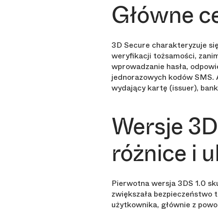
Główne ce
3D Secure charakteryzuje s
weryfikacji tożsamości, zani
wprowadzanie hasła, odpowie
jednorazowych kodów SMS. Au
wydający kartę (issuer), bank
Wersje 3DS
różnice i 
Pierwotna wersja 3DS 1.0 sku
zwiększała bezpieczeństwo t
użytkownika, głównie z powo