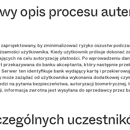
wy opis procesu aute
 zaprojektowany, by zminimalizować ryzyko oszustw podczas 
żsamości użytkownika.
Kiedy użytkownik próbuje dokonać z
Po wprowadzeniu danyc
jących na celu autoryzację płatności.
st przekazywana do banku akceptanta, który następnie prze
erwer ten identyfikuje bank wydający kartę i przekierowuj
 może zażądać od użytkownika wykonania dodatkowej czynno
dzi na pytania bezpieczeństwa, autoryzacji biometrycznej,
ji, informacja zwrotna jest wysyłana do sprzedawcy przez b
czególnych uczestni