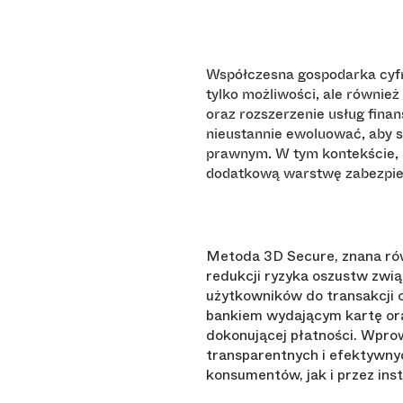
Współczesna gospodarka cyfro
tylko możliwości, ale równi
oraz rozszerzenie usług fina
nieustannie ewoluować, aby
prawnym. W tym kontekście, 3
dodatkową warstwę zabezpiec
Metoda 3D Secure, znana rów
redukcji ryzyka oszustw zwi
użytkowników do transakcji 
bankiem wydającym kartę ora
dokonującej płatności. Wpro
transparentnych i efektywny
konsumentów, jak i przez ins