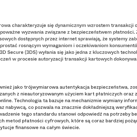
wa charakteryzuje się dynamicznym wzrostem transakcji onl
eż poważne wyzwania związane z bezpieczeństwem płatności.
nsowych dostępnych przez internet sprawiają, że systemy z
 sprostać rosnącym wymaganiom i oczekiwaniom konsumentó
D Secure (3DS) wyłania się jako jedna z kluczowych technol
zeń w procesie autoryzacji transakcji kartowych dokonywan
nież jako trójwymiarowa autentykacja bezpieczeństwa, zo
ązanych z nieautoryzowanym użyciem kart płatniczych oraz 
online. Technologia ta bazuje na mechanizmie wymiany info
z nabywcą, co pozwala na znacznie dokładniejszą weryfika
wadzenie tego standardu stanowi odpowiedź na potrzeby be
ch metod płatności cyfrowych, które są coraz bardziej poż
tytucje finansowe na całym świecie.