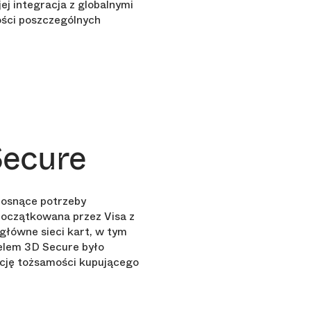
ej integracja z globalnymi
ności poszczególnych
Secure
rosnące potrzeby
apoczątkowana przez Visa z
główne sieci kart, w tym
elem 3D Secure było
kację tożsamości kupującego