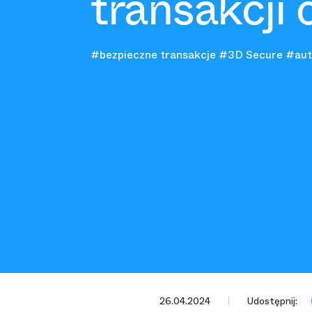
transakcji 
#bezpieczne transakcje
#3D Secure
#aut
26.04.2024
Udostępnij: