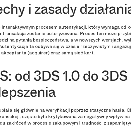
chy i zasady działan
ię interaktywnym procesem autentykacji, który wymaga od
m transakcja zostanie autoryzowana. Proces ten może przyb
dzi na pytania bezpieczeństwa, a w nowszych wersjach, wyk
tentykacja ta odbywa się w czasie rzeczywistym i angażuje
 akceptanta (acquirer) oraz samą sieć kart.
: od 3DS 1.0 do 3DS 
ulepszenia
piała się głównie na weryfikacji poprzez statyczne hasła. C
ransakcji, często była krytykowana za negatywny wpływ na
du zakłóceń w procesie zakupowym i trudności z zapamięty