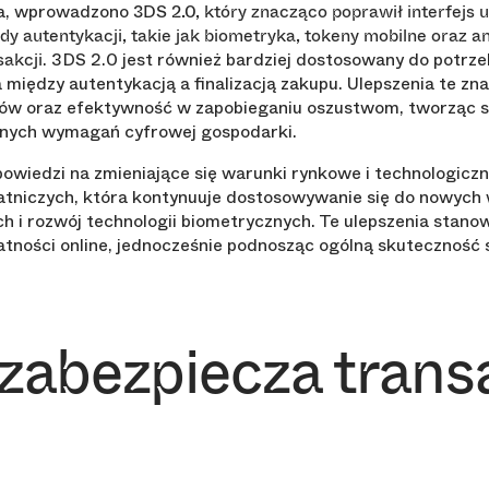
ia, wprowadzono
3DS 2.0, który znacząco poprawił interfejs 
 autentykacji, takie jak biometryka, tokeny mobilne oraz an
. 3DS 2.0 jest również bardziej dostosowany do potrze
sakcji
a między autentykacją a finalizacją zakupu. Ulepszenia te z
ów oraz efektywność w zapobieganiu oszustwom, tworząc sy
nych wymagań cyfrowej gospodarki.
wiedzi na zmieniające się warunki rynkowe i technologiczn
łatniczych, która kontynuuje dostosowywanie się do nowych 
ch i rozwój technologii biometrycznych. Te ulepszenia stano
tności online, jednocześnie podnosząc ogólną skuteczność
zabezpiecza trans