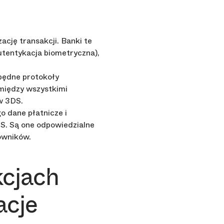
cję transakcji. Banki te
utentykacja biometryczna),
zbędne protokoły
 między wszystkimi
w 3DS.
o dane płatnicze i
S. Są one odpowiedzialne
owników.
kcjach
acje