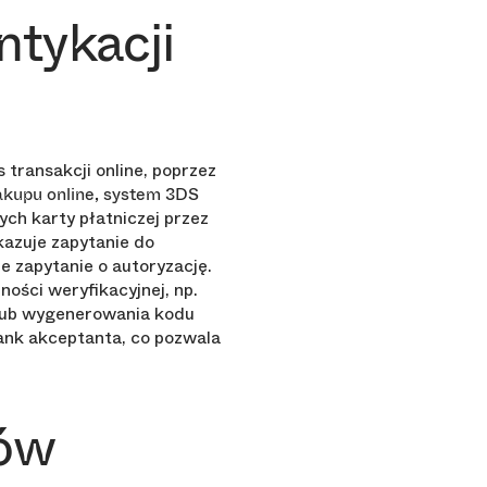
ntykacji
transakcji online, poprzez
akupu online, system 3DS
h karty płatniczej przez
kazuje zapytanie do
e zapytanie o autoryzację.
ści weryfikacyjnej, np.
 lub wygenerowania kodu
ank akceptanta, co pozwala
ków