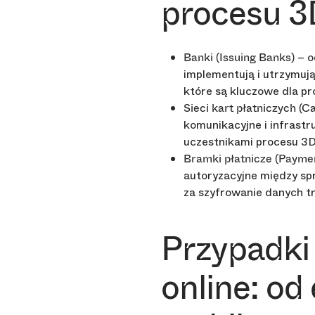
procesu 
– o
Banki (Issuing Banks)
implementują i utrzymuj
które są kluczowe dla p
Sieci kart płatniczych (
komunikacyjne i infrast
uczestnikami procesu 3D
Bramki płatnicze (Payme
autoryzacyjne między sp
za szyfrowanie danych t
Przypadki
online: od