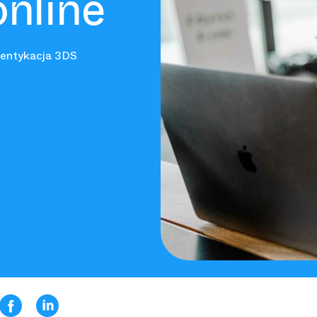
online
entykacja 3DS