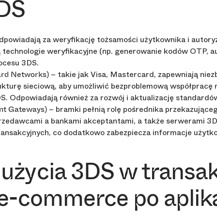
3DS
dpowiadają za weryfikację tożsamości użytkownika i autoryza
ą technologie weryfikacyjne (np. generowanie kodów OTP, a
rocesu 3DS.
– takie jak Visa, Mastercard, zapewniają nie
Card Networks)
rukturę sieciową, aby umożliwić bezproblemową współpracę
S. Odpowiadają również za rozwój i aktualizację standardó
– bramki pełnią rolę pośrednika przekazująceg
nt Gateways)
rzedawcami a bankami akceptantami, a także serwerami 3D
ransakcyjnych, co dodatkowo zabezpiecza informacje użytk
 użycia 3DS w transa
 e-commerce po aplik