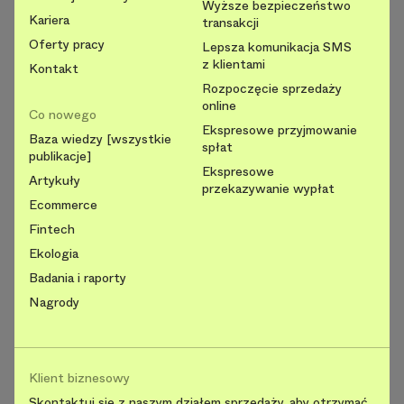
Wyższe bezpieczeństwo
Kariera
transakcji
Oferty pracy
Lepsza komunikacja SMS
z klientami
Kontakt
Rozpoczęcie sprzedaży
online
Co nowego
Ekspresowe przyjmowanie
Baza wiedzy [wszystkie
spłat
publikacje]
Ekspresowe
Artykuły
przekazywanie wypłat
Ecommerce
Fintech
Ekologia
Badania i raporty
Nagrody
Klient biznesowy
Skontaktuj się z naszym działem sprzedaży, aby otrzymać