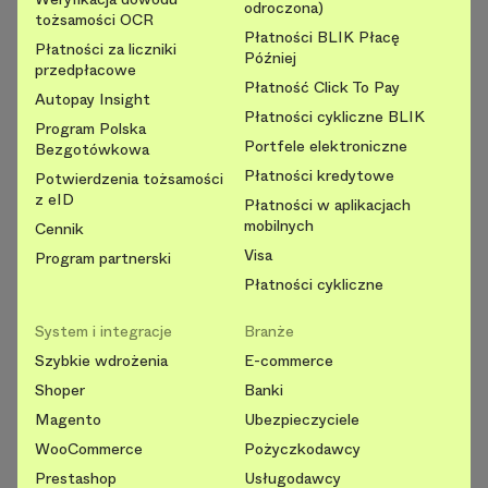
odroczona)
tożsamości OCR
Płatności BLIK Płacę
Płatności za liczniki
Później
przedpłacowe
Płatność Click To Pay
Autopay Insight
Płatności cykliczne BLIK
Program Polska
Portfele elektroniczne
Bezgotówkowa
Płatności kredytowe
Potwierdzenia tożsamości
z eID
Płatności w aplikacjach
mobilnych
Cennik
Visa
Program partnerski
Płatności cykliczne
System i integracje
Branże
Szybkie wdrożenia
E-commerce
Shoper
Banki
Magento
Ubezpieczyciele
WooCommerce
Pożyczkodawcy
Prestashop
Usługodawcy