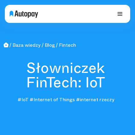
Baza wiedzy
Blog
Fintech
Słowniczek
FinTech: IoT
#IoT
#Internet of Things
#internet rzeczy