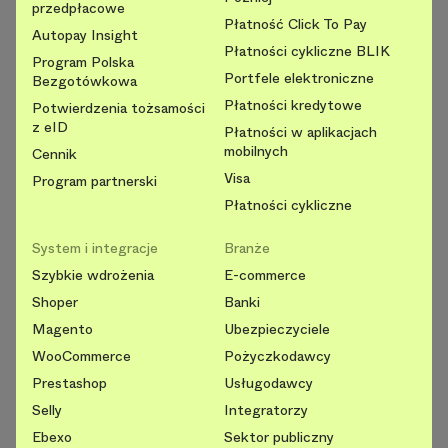
przedpłacowe
Płatność Click To Pay
Autopay Insight
Płatności cykliczne BLIK
Program Polska
Portfele elektroniczne
Bezgotówkowa
Płatności kredytowe
Potwierdzenia tożsamości
z eID
Płatności w aplikacjach
mobilnych
Cennik
Visa
Program partnerski
Płatności cykliczne
System i integracje
Branże
Szybkie wdrożenia
E-commerce
Shoper
Banki
Magento
Ubezpieczyciele
WooCommerce
Pożyczkodawcy
Prestashop
Usługodawcy
Selly
Integratorzy
Ebexo
Sektor publiczny