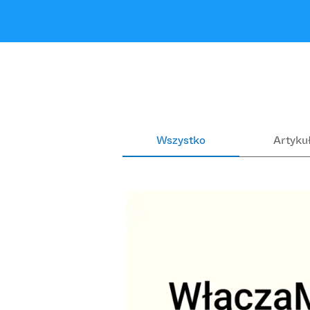
Wszystko
Artyku