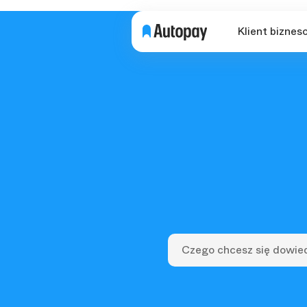
Klient biznes