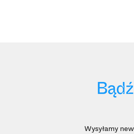
Bądź
Wysyłamy newsl