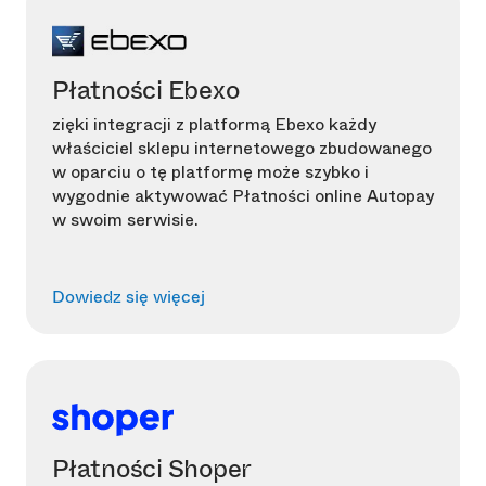
Płatności Ebexo
zięki integracji z platformą Ebexo każdy
właściciel sklepu internetowego zbudowanego
w oparciu o tę platformę może szybko i
wygodnie aktywować Płatności online Autopay
w swoim serwisie.
Dowiedz się więcej
Płatności Shoper