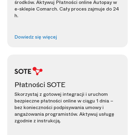
środków. Aktywuj Płatności online Autopay w
e-sklepie Comarch. Cały proces zajmuje do 24
h.
Dowiedz się więcej
Płatności SOTE
Skorzystaj z gotowej integracji i uruchom
bezpieczne płatności online w ciągu 1 dnia –
bez konieczności podpisywania umowy i
angażowania programistów. Aktywuj usługę
zgodnie z instrukcją.