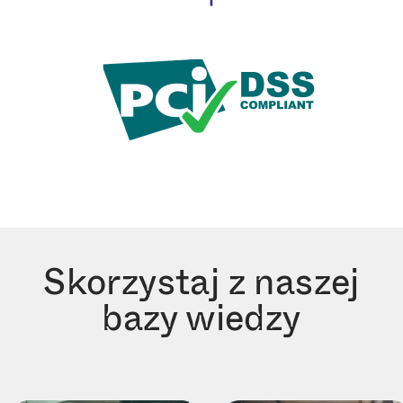
Skorzystaj z naszej
bazy wiedzy