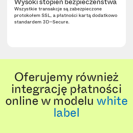
Wysoki stopień bezpieczeństwa
Wszystkie transakcje są zabezpieczone
protokołem SSL, a płatności kartą dodatkowo
standardem 3D−Secure.
Oferujemy również
integrację płatności
online w modelu
white
label