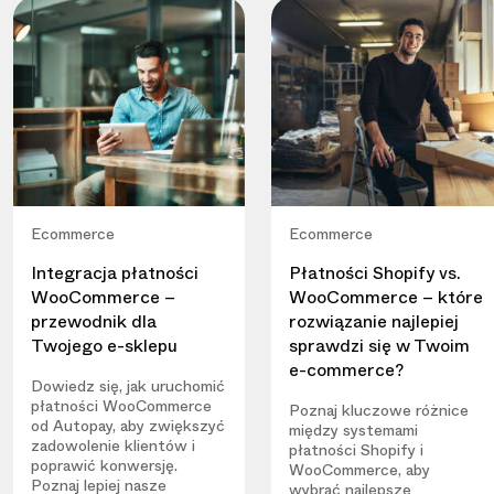
Ecommerce
Ecommerce
Integracja płatności
Płatności Shopify vs.
WooCommerce –
WooCommerce – które
przewodnik dla
rozwiązanie najlepiej
Twojego e-sklepu
sprawdzi się w Twoim
e-commerce?
Dowiedz się, jak uruchomić
płatności WooCommerce
Poznaj kluczowe różnice
od Autopay, aby zwiększyć
między systemami
zadowolenie klientów i
płatności Shopify i
poprawić konwersję.
WooCommerce, aby
Poznaj lepiej nasze
wybrać najlepsze