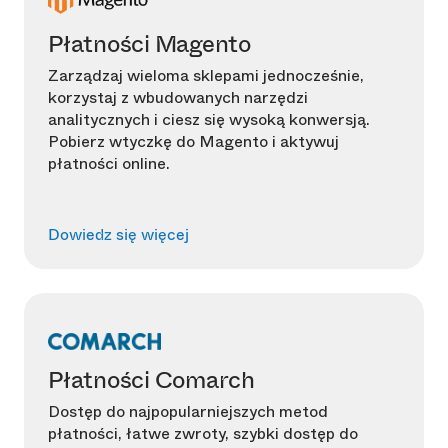
Płatności Magento
Zarządzaj wieloma sklepami jednocześnie,
korzystaj z wbudowanych narzędzi
analitycznych i ciesz się wysoką konwersją.
Pobierz wtyczkę do Magento i aktywuj
płatności online.
Dowiedz się więcej
Płatności Comarch
Dostęp do najpopularniejszych metod
płatności, łatwe zwroty, szybki dostęp do