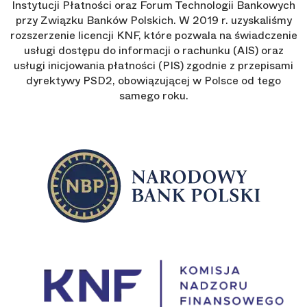
Instytucji Płatności oraz Forum Technologii Bankowych
przy Związku Banków Polskich. W 2019 r. uzyskaliśmy
rozszerzenie licencji KNF, które pozwala na świadczenie
usługi dostępu do informacji o rachunku (AIS) oraz
usługi inicjowania płatności (PIS) zgodnie z przepisami
dyrektywy PSD2, obowiązującej w Polsce od tego
samego roku.