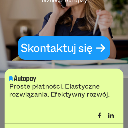
biznes z Autopay
Skontaktuj się
Proste płatności. Elastyczne
rozwiązania. Efektywny rozwój.