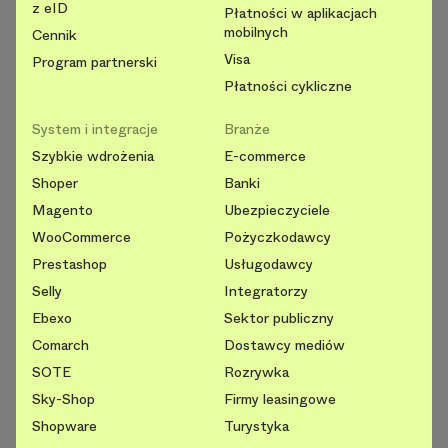
z eID
Płatności w aplikacjach
mobilnych
Cennik
Visa
Program partnerski
Płatności cykliczne
System i integracje
Branże
Szybkie wdrożenia
E-commerce
Shoper
Banki
Magento
Ubezpieczyciele
WooCommerce
Pożyczkodawcy
Prestashop
Usługodawcy
Selly
Integratorzy
Ebexo
Sektor publiczny
Comarch
Dostawcy mediów
SOTE
Rozrywka
Sky-Shop
Firmy leasingowe
Shopware
Turystyka