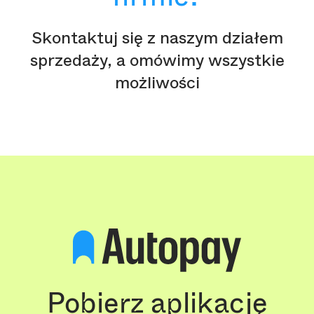
Skontaktuj się z naszym działem
sprzedaży, a omówimy wszystkie
możliwości
Pobierz aplikację