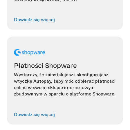
Dowiedz się więcej
Płatności Shopware
Wystarczy, że zainstalujesz i skonfigurujesz
wtyczkę Autopay, żeby móc odbierać płatności
online w swoim sklepie internetowym
zbudowanym w oparciu o platformę Shopware.
Dowiedz się więcej