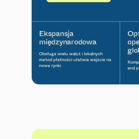
Ekspansja
Opt
międzynarodowa
ope
glo
Obsługa wielu walut i lokalnych
metod płatności ułatwia wejście na
Kompl
nowe rynki
end p