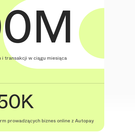
00M
 i transakcji w ciągu miesiąca
50K
irm prowadzących biznes online z Autopay