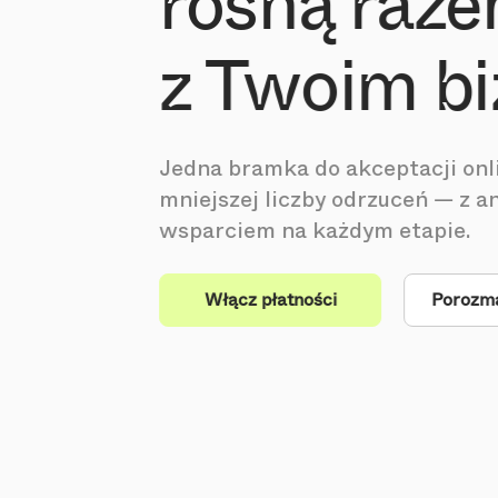
rosną raz
z Twoim b
Jedna bramka do akceptacji onli
mniejszej liczby odrzuceń — z an
wsparciem na każdym etapie.
Włącz płatności
Porozma