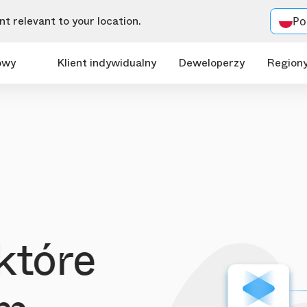
t relevant to your location.
Po
owy
Klient indywidualny
Deweloperzy
Region
które