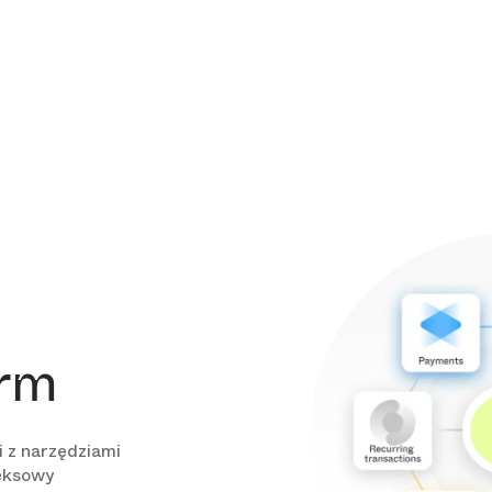
orm
i z narzędziami
leksowy