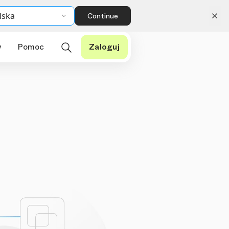
lska
Continue
y
Pomoc
Zaloguj