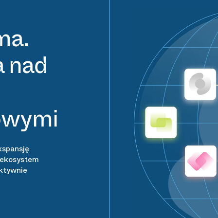
ma.
a nad
owymi
kspansję
 ekosystem
ektywnie