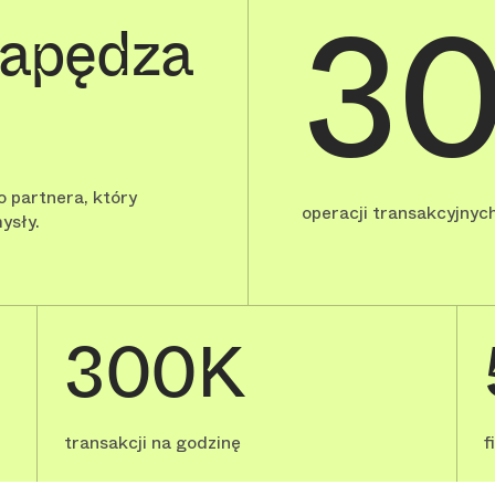
3
napędza
 partnera, który
operacji transakcyjnych
ysły.
300K
transakcji na godzinę
f