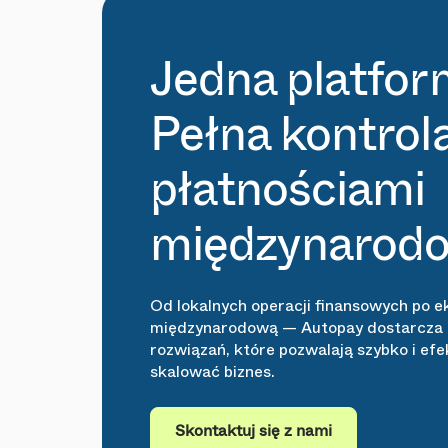
Jedna platfor
Pełna kontrol
płatnościami
międzynarod
Od lokalnych operacji finansowych po e
międzynarodową — Autopay dostarcza
rozwiązań, które pozwalają szybko i ef
skalować biznes.
Skontaktuj się z nami