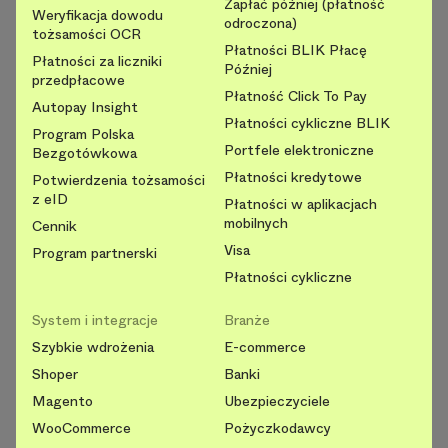
Zapłać później (płatność
Weryfikacja dowodu
odroczona)
tożsamości OCR
Płatności BLIK Płacę
Płatności za liczniki
Później
przedpłacowe
Płatność Click To Pay
Autopay Insight
Płatności cykliczne BLIK
Program Polska
Portfele elektroniczne
Bezgotówkowa
Płatności kredytowe
Potwierdzenia tożsamości
z eID
Płatności w aplikacjach
mobilnych
Cennik
Visa
Program partnerski
Płatności cykliczne
System i integracje
Branże
Szybkie wdrożenia
E-commerce
Shoper
Banki
Magento
Ubezpieczyciele
WooCommerce
Pożyczkodawcy