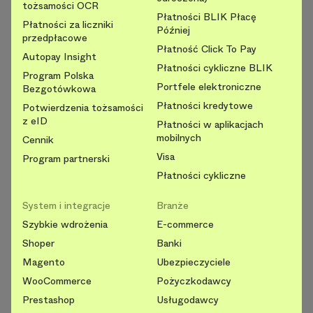
tożsamości OCR
Płatności BLIK Płacę
Płatności za liczniki
Później
przedpłacowe
Płatność Click To Pay
Autopay Insight
Płatności cykliczne BLIK
Program Polska
Portfele elektroniczne
Bezgotówkowa
Płatności kredytowe
Potwierdzenia tożsamości
z eID
Płatności w aplikacjach
mobilnych
Cennik
Visa
Program partnerski
Płatności cykliczne
System i integracje
Branże
Szybkie wdrożenia
E-commerce
Shoper
Banki
Magento
Ubezpieczyciele
WooCommerce
Pożyczkodawcy
Prestashop
Usługodawcy