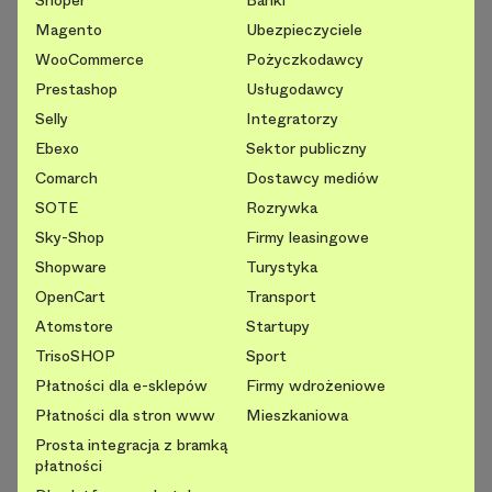
Shoper
Banki
Magento
Ubezpieczyciele
WooCommerce
Pożyczkodawcy
Prestashop
Usługodawcy
Selly
Integratorzy
Ebexo
Sektor publiczny
Comarch
Dostawcy mediów
SOTE
Rozrywka
Sky-Shop
Firmy leasingowe
Shopware
Turystyka
OpenCart
Transport
Atomstore
Startupy
TrisoSHOP
Sport
Płatności dla e-sklepów
Firmy wdrożeniowe
Płatności dla stron www
Mieszkaniowa
Prosta integracja z bramką
płatności