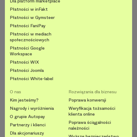
Dla platform marketplace
Płatności w inFakt
Płatności w Gymsteer
Płatności FaniPay
Płatności w mediach
społecznościowych
Płatności Google
Workspace
Płatności WIX
Płatności Joomla
Płatności White-label
O nas
Rozwiązania dla biznesu
Kim jesteśmy?
Poprawa konwersji
Nagrody i wyróżnienia
Weryfikacja tożsamości
klienta online
O grupie Autopay
Poprawa ściągalności
Partnerzy i klienci
należności
Dla akcjonariuszy
Wyższe bezpieczeństwo