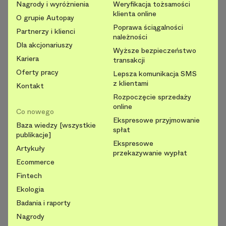
Nagrody i wyróżnienia
Weryfikacja tożsamości
klienta online
O grupie Autopay
Poprawa ściągalności
Partnerzy i klienci
należności
Dla akcjonariuszy
Wyższe bezpieczeństwo
Kariera
transakcji
Oferty pracy
Lepsza komunikacja SMS
z klientami
Kontakt
Rozpoczęcie sprzedaży
online
Co nowego
Ekspresowe przyjmowanie
Baza wiedzy [wszystkie
spłat
publikacje]
Ekspresowe
Artykuły
przekazywanie wypłat
Ecommerce
Fintech
Ekologia
Badania i raporty
Nagrody