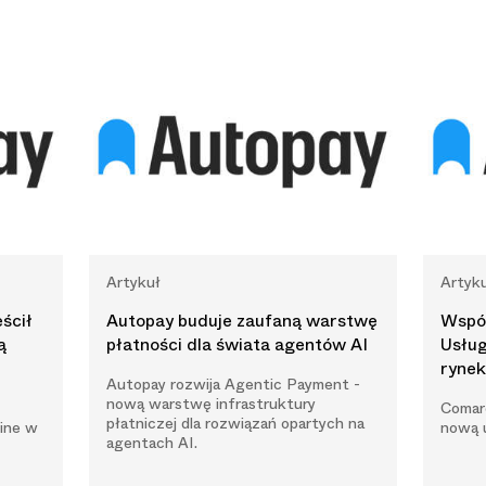
Artykuł
Artyk
eścił
Autopay buduje zaufaną warstwę
Współ
ą
płatności dla świata agentów AI
Usłu
ryne
Autopay rozwija Agentic Payment -
nową warstwę infrastruktury
Comar
płatniczej dla rozwiązań opartych na
line w
nową u
agentach AI.