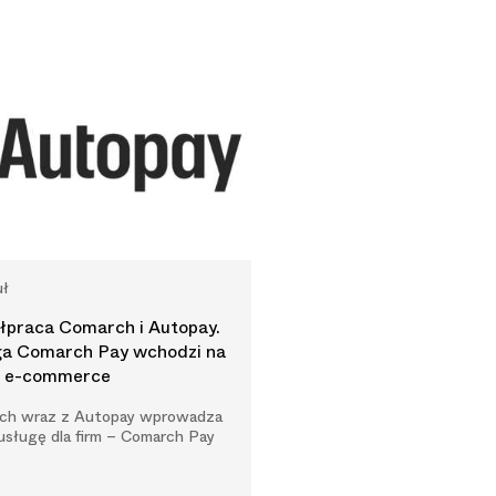
uł
praca Comarch i Autopay.
ga Comarch Pay wchodzi na
k e-commerce
ch wraz z Autopay wprowadza
sługę dla firm – Comarch Pay