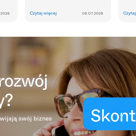
.2026
Czytaj więcej
06.07.2026
Czytaj
rozwój
y?
Skont
wijają swój biznes