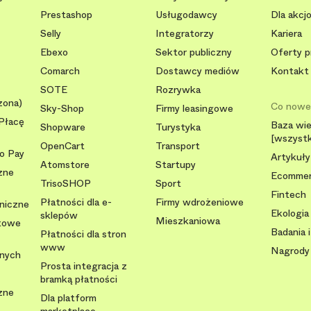
Prestashop
Usługodawcy
Dla akcj
Selly
Integratorzy
Kariera
Ebexo
Sektor publiczny
Oferty p
Comarch
Dostawcy mediów
Kontakt
SOTE
Rozrywka
zona)
Co now
Sky-Shop
Firmy leasingowe
Płacę
Baza wi
Shopware
Turystyka
[wszystk
OpenCart
Transport
To Pay
Artykuły
Atomstore
Startupy
zne
Ecomme
TrisoSHOP
Sport
Fintech
Płatności dla e-
Firmy wdrożeniowe
oniczne
Ekologia
sklepów
Mieszkaniowa
ytowe
Badania i
Płatności dla stron
www
Nagrody
lnych
Prosta integracja z
bramką płatności
zne
Dla platform