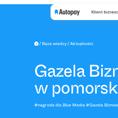
Klient biznes
Baza wiedzy
Aktualności
Gazela Biz
w pomorski
#nagroda dla Blue Media
#Gazela Biznes