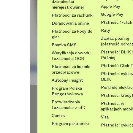
działalności
Apple Pay
nierejestrowanej
Google Pay
Płatności za rachunki
Płatność 1-click
Doładowania online
Raty
Płatności za kody do
gier
Zapłać później
(płatność odroc
Bramka SMS
Płatności BLIK 
Weryfikacja dowodu
Później
tożsamości OCR
Płatność Click 
Płatności za liczniki
przedpłacowe
Płatności cyklic
BLIK
Autopay Insight
Portfele elektr
Program Polska
Bezgotówkowa
Płatności kred
Potwierdzenia
Płatności w
tożsamości z eID
aplikacjach mobi
Cennik
Visa
Program partnerski
Płatności cyklic