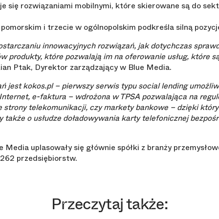
uje się rozwiązaniami mobilnymi, które skierowane są do sek
pomorskim i trzecie w ogólnopolskim podkreśla silną pozycję
dostarczaniu innowacyjnych rozwiązań, jak dotychczas sprawd
 produkty, które pozwalają im na oferowanie usług, które 
an Ptak, Dyrektor zarządzający w Blue Media.
 jest kokos.pl – pierwszy serwis typu social lending umożliw
Internet, e-faktura – wdrożona w TPSA pozwalająca na regu
ze strony telekomunikacji, czy markety bankowe – dzięki któ
także o usłudze doładowywania karty telefonicznej bezpoś
e Media uplasowały się głównie spółki z branży przemysłow
 262 przedsiębiorstw.
Przeczytaj także: