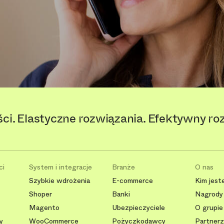
ści. Elastyczne rozwiązania. Efektywny ro
ci
System i integracje
Branże
O nas
Szybkie wdrożenia
E-commerce
Kim jest
Shoper
Banki
Nagrody 
Magento
Ubezpieczyciele
O grupie
y
WooCommerce
Pożyczkodawcy
Partnerzy