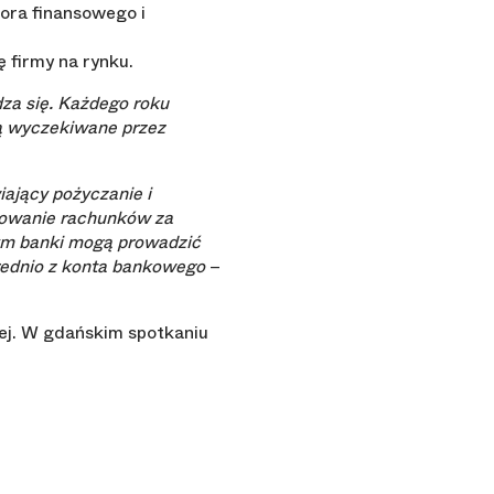
tora finansowego i
 firmy na rynku.
za się. Każdego roku
są wyczekiwane przez
iający pożyczanie i
lowanie rachunków za
rym banki mogą prowadzić
rednio z konta bankowego
–
ej. W gdańskim spotkaniu