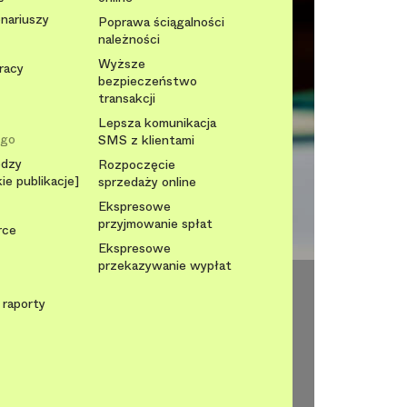
onariuszy
Poprawa ściągalności
należności
Wyższe
racy
bezpieczeństwo
transakcji
Lepsza komunikacja
ego
SMS z klientami
edzy
Rozpoczęcie
ie publikacje]
sprzedaży online
Ekspresowe
przyjmowanie spłat
rce
Ekspresowe
przekazywanie wypłat
 raporty