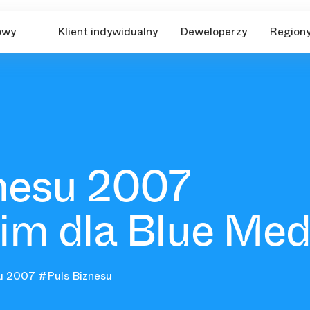
owy
Klient indywidualny
Deweloperzy
Region
nesu 2007
m dla Blue Med
u 2007
#Puls Biznesu