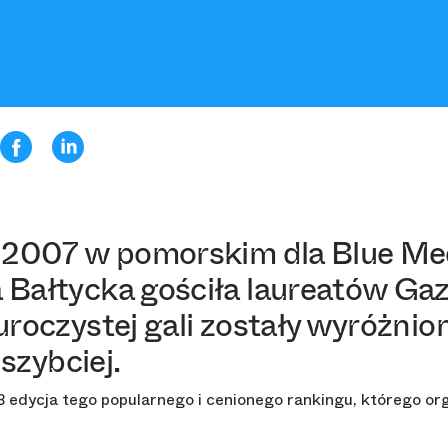
 2007 w pomorskim dla Blue Me
Bałtycka gościła laureatów Gaz
roczystej gali zostały wyróżnion
jszybciej.
8 edycja tego popularnego i cenionego rankingu, którego or