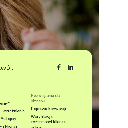
zwój.
Rozwiązania dla
biznesu
eśmy?
Poprawa konwersji
i wyróżnienia
Weryfikacja
 Autopay
tożsamości klienta
 i klienci
online