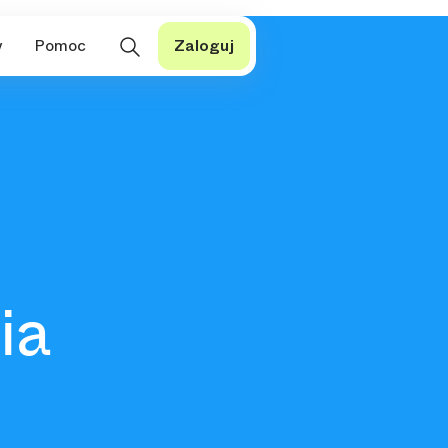
y
Pomoc
Zaloguj
ia