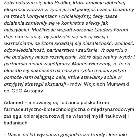
żeby pokazać się jako Spółka, która ambicje globalnej
ekspansji wdraża w życie już od jakiegoś czasu. Działamy
na trzech kontynentach i chcielibyśmy, żeby nasze
działania zamieniły się w konkretne efekty jak
najszybciej. Możliwość współtworzenia Leaders Forum
daje nam szansę, by podzielić się naszą wizją i
wartościami, na które składają się niezależność, wolność,
odpowiedzialność, partnerstwo i zaufanie. W oparciu o
nie budujemy nasze rozwiązania, które dają realny wybór i
partnerski model współpracy. Mocno wierzymy, że to co
okazało się sukcesem na naszym rynku macierzystym
pomoże nam osiągnąć cele, które stawiamy sobie w
przyjętej strategii ekspansji
- mówi Wojciech Murawski,
co-CEO Autopay.
Adamed – innowacyjna, rodzinna polska firma
farmaceutyczno-biotechnologiczna o międzynarodowym
zasięgu, opierająca rozwój na własnej myśli naukowej i
badaniach.
-
Davos od lat wyznacza gospodarcze trendy i kierunki