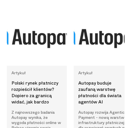
Artykuł
Artykuł
Polski rynek płatniczy
Autopay buduje
rozpieścił klientów?
zaufaną warstwę
Dopiero za granicą
płatności dla świata
widać, jak bardzo
agentów AI
Z najnowszego badania
Autopay rozwija Agentic
Autopay wynika, że
Payment - nową warstwę
wygoda płatności online w
infrastruktury płatniczej
Polsce ujawnia swoją
dla rozwiązań opartych na