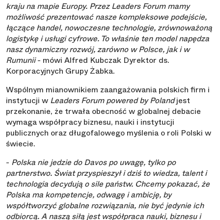
kraju na mapie Europy. Przez Leaders Forum mamy
możliwość prezentować nasze kompleksowe podejście,
łączące handel, nowoczesne technologie, zrównoważoną
logistykę i usługi cyfrowe. To właśnie ten model napędza
nasz dynamiczny rozwój, zarówno w Polsce, jak i w
Rumunii
- mówi Alfred Kubczak Dyrektor ds.
Korporacyjnych Grupy Żabka.
Wspólnym mianownikiem zaangażowania polskich firm i
instytucji w
Leaders Forum powered by Poland
jest
przekonanie, że trwała obecność w globalnej debacie
wymaga współpracy biznesu, nauki i instytucji
publicznych oraz długofalowego myślenia o roli Polski w
świecie.
-
Polska nie jedzie do Davos po uwagę, tylko po
partnerstwo. Świat przyspieszył i dziś to wiedza, talent i
technologia decydują o sile państw. Chcemy pokazać, że
Polska ma kompetencje, odwagę i ambicję, by
współtworzyć globalne rozwiązania, nie być jedynie ich
odbiorcą. A naszą siłą jest współpraca nauki, biznesu i