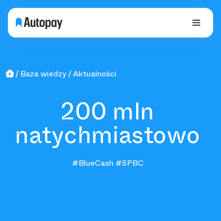
Baza wiedzy
Aktualności
200 mln
natychmiastowo
#BlueCash
#SPBC