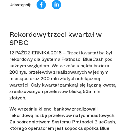
Udostępnij:
Rekordowy trzeci kwartał w
SPBC
–
12 PAŹDZIERNIKA 2015
Trzeci kwartał br. był
rekordowy dla Systemu Płatności BlueCash pod
każdym względem. We wrześniu pękła bariera
200 tys. przelewów zrealizowanych w jednym
miesiącu oraz 200 mln złotych ich łącznej
wartości. Cały kwartał zamknął się łączną kwotą
zrealizowanych przelewów bliską 535 mln
złotych.
We wrześniu klienci banków zrealizowali
rekordową liczbę przelewów natychmiastowych.
Za pośrednictwem Systemu Płatności BlueCash,
którego operatorem jest sopocka spółka Blue