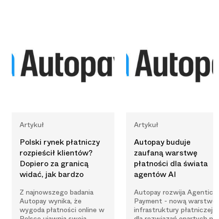
Artykuł
Artykuł
Polski rynek płatniczy
Autopay buduje
rozpieścił klientów?
zaufaną warstwę
Dopiero za granicą
płatności dla świata
widać, jak bardzo
agentów AI
Z najnowszego badania
Autopay rozwija Agentic
Autopay wynika, że
Payment - nową warstwę
wygoda płatności online w
infrastruktury płatniczej
Polsce ujawnia swoją
dla rozwiązań opartych na