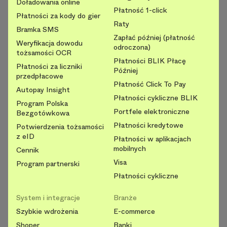
Doładowania online
Płatność 1-click
Płatności za kody do gier
Raty
Bramka SMS
Zapłać później (płatność
Weryfikacja dowodu
odroczona)
tożsamości OCR
Płatności BLIK Płacę
Płatności za liczniki
Później
przedpłacowe
Płatność Click To Pay
Autopay Insight
Płatności cykliczne BLIK
Program Polska
Portfele elektroniczne
Bezgotówkowa
Płatności kredytowe
Potwierdzenia tożsamości
z eID
Płatności w aplikacjach
mobilnych
Cennik
Visa
Program partnerski
Płatności cykliczne
System i integracje
Branże
Szybkie wdrożenia
E-commerce
Shoper
Banki