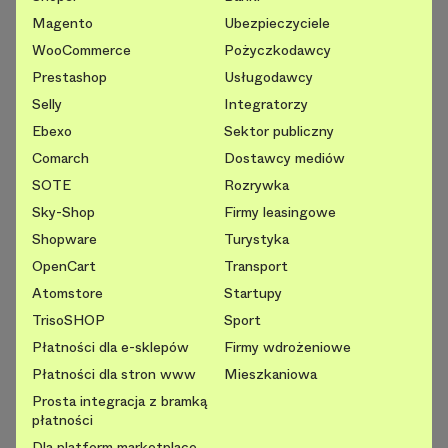
Magento
Ubezpieczyciele
WooCommerce
Pożyczkodawcy
Prestashop
Usługodawcy
Selly
Integratorzy
Ebexo
Sektor publiczny
Comarch
Dostawcy mediów
SOTE
Rozrywka
Sky-Shop
Firmy leasingowe
Shopware
Turystyka
OpenCart
Transport
Atomstore
Startupy
TrisoSHOP
Sport
Płatności dla e-sklepów
Firmy wdrożeniowe
Płatności dla stron www
Mieszkaniowa
Prosta integracja z bramką
płatności
Dla platform marketplace