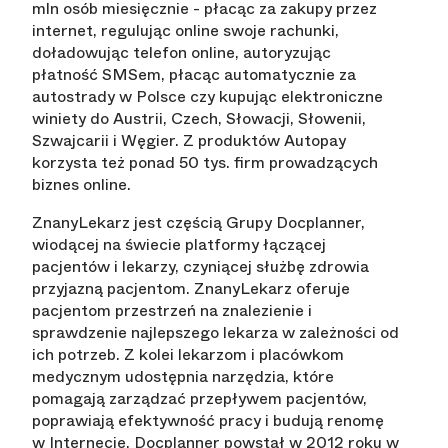
mln osób miesięcznie - płacąc za zakupy przez
internet, regulując online swoje rachunki,
doładowując telefon online, autoryzując
płatność SMSem, płacąc automatycznie za
autostrady w Polsce czy kupując elektroniczne
winiety do Austrii, Czech, Słowacji, Słowenii,
Szwajcarii i Węgier. Z produktów Autopay
korzysta też ponad 50 tys. firm prowadzących
biznes online.
ZnanyLekarz jest częścią Grupy Docplanner,
wiodącej na świecie platformy łączącej
pacjentów i lekarzy, czyniącej służbę zdrowia
przyjazną pacjentom. ZnanyLekarz oferuje
pacjentom przestrzeń na znalezienie i
sprawdzenie najlepszego lekarza w zależności od
ich potrzeb. Z kolei lekarzom i placówkom
medycznym udostępnia narzędzia, które
pomagają zarządzać przepływem pacjentów,
poprawiają efektywność pracy i budują renomę
w Internecie. Docplanner powstał w 2012 roku w