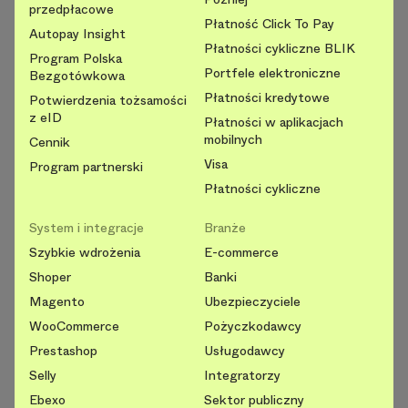
przedpłacowe
Płatność Click To Pay
Autopay Insight
Płatności cykliczne BLIK
Program Polska
Portfele elektroniczne
Bezgotówkowa
Płatności kredytowe
Potwierdzenia tożsamości
z eID
Płatności w aplikacjach
mobilnych
Cennik
Visa
Program partnerski
Płatności cykliczne
System i integracje
Branże
Szybkie wdrożenia
E-commerce
Shoper
Banki
Magento
Ubezpieczyciele
WooCommerce
Pożyczkodawcy
Prestashop
Usługodawcy
Selly
Integratorzy
Ebexo
Sektor publiczny