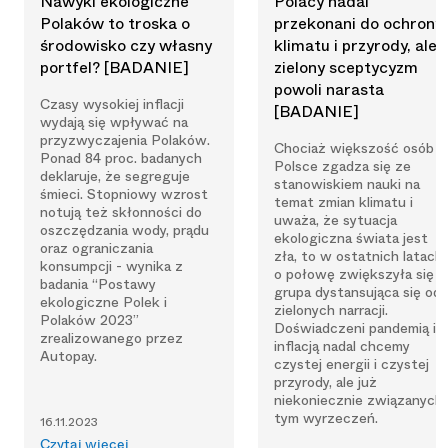
Nawyki ekologiczne
Polacy nadal
Polaków to troska o
przekonani do ochrony
środowisko czy własny
klimatu i przyrody, ale
portfel? [BADANIE]
zielony sceptycyzm
powoli narasta
Czasy wysokiej inflacji
[BADANIE]
wydają się wpływać na
przyzwyczajenia Polaków.
Chociaż większość osób 
Ponad 84 proc. badanych
Polsce zgadza się ze
deklaruje, że segreguje
stanowiskiem nauki na
śmieci. Stopniowy wzrost
temat zmian klimatu i
notują też skłonności do
uważa, że sytuacja
oszczędzania wody, prądu
ekologiczna świata jest
oraz ograniczania
zła, to w ostatnich latach
konsumpcji - wynika z
o połowę zwiększyła się
badania “Postawy
grupa dystansująca się od
ekologiczne Polek i
zielonych narracji.
Polaków 2023”
Doświadczeni pandemią i
zrealizowanego przez
inflacją nadal chcemy
Autopay.
czystej energii i czystej
przyrody, ale już
niekoniecznie związanych
tym wyrzeczeń.
16.11.2023
Czytaj więcej