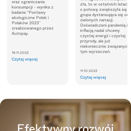
oraz ograniczania
zła, to w ostatnich latach
konsumpcji - wynika z
o połowę zwiększyła się
badania “Postawy
grupa dystansująca się od
ekologiczne Polek i
zielonych narracji.
Polaków 2023”
Doświadczeni pandemią i
zrealizowanego przez
inflacją nadal chcemy
Autopay.
czystej energii i czystej
przyrody, ale już
niekoniecznie związanych
tym wyrzeczeń.
16.11.2023
Czytaj więcej
11.10.2023
Czytaj więcej
Efektywny rozwój