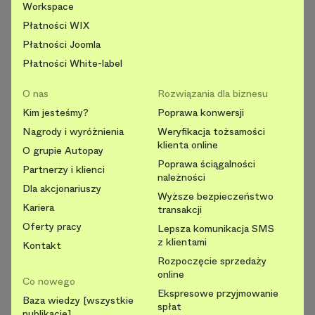
Workspace
Płatności WIX
Płatności Joomla
Płatności White-label
O nas
Rozwiązania dla biznesu
Kim jesteśmy?
Poprawa konwersji
Nagrody i wyróżnienia
Weryfikacja tożsamości
klienta online
O grupie Autopay
Poprawa ściągalności
Partnerzy i klienci
należności
Dla akcjonariuszy
Wyższe bezpieczeństwo
Kariera
transakcji
Oferty pracy
Lepsza komunikacja SMS
z klientami
Kontakt
Rozpoczęcie sprzedaży
online
Co nowego
Ekspresowe przyjmowanie
Baza wiedzy [wszystkie
spłat
publikacje]