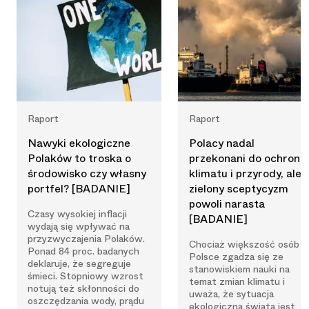
Raport
Raport
Nawyki ekologiczne
Polacy nadal
Polaków to troska o
przekonani do ochrony
środowisko czy własny
klimatu i przyrody, ale
portfel? [BADANIE]
zielony sceptycyzm
powoli narasta
Czasy wysokiej inflacji
[BADANIE]
wydają się wpływać na
przyzwyczajenia Polaków.
Chociaż większość osób 
Ponad 84 proc. badanych
Polsce zgadza się ze
deklaruje, że segreguje
stanowiskiem nauki na
śmieci. Stopniowy wzrost
temat zmian klimatu i
notują też skłonności do
uważa, że sytuacja
oszczędzania wody, prądu
ekologiczna świata jest