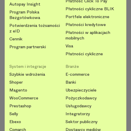
Płatność Click To Pay
Autopay Insight
Płatności cykliczne BLIK
Program Polska
Portfele elektroniczne
Bezgotówkowa
Płatności kredytowe
Potwierdzenia tożsamości
z eID
Płatności w aplikacjach
mobilnych
Cennik
Visa
Program partnerski
Płatności cykliczne
System i integracje
Branże
Szybkie wdrożenia
E-commerce
Shoper
Banki
Magento
Ubezpieczyciele
WooCommerce
Pożyczkodawcy
Prestashop
Usługodawcy
Selly
Integratorzy
Ebexo
Sektor publiczny
Comarch
Dostawcy mediów