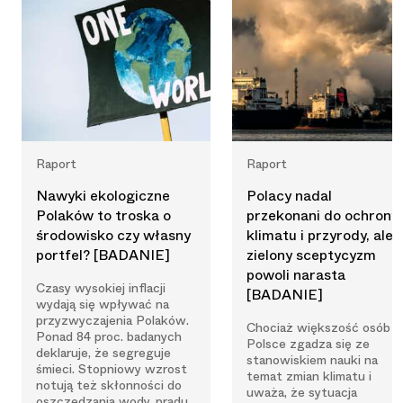
Raport
Raport
Nawyki ekologiczne
Polacy nadal
Polaków to troska o
przekonani do ochrony
środowisko czy własny
klimatu i przyrody, ale
portfel? [BADANIE]
zielony sceptycyzm
powoli narasta
Czasy wysokiej inflacji
[BADANIE]
wydają się wpływać na
przyzwyczajenia Polaków.
Chociaż większość osób 
Ponad 84 proc. badanych
Polsce zgadza się ze
deklaruje, że segreguje
stanowiskiem nauki na
śmieci. Stopniowy wzrost
temat zmian klimatu i
notują też skłonności do
uważa, że sytuacja
oszczędzania wody, prądu