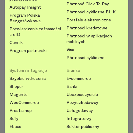
Płatność Click To Pay
Autopay Insight
Płatności cykliczne BLIK
Program Polska
Portfele elektroniczne
Bezgotówkowa
Płatności kredytowe
Potwierdzenia tożsamości
z eID
Płatności w aplikacjach
mobilnych
Cennik
Visa
Program partnerski
Płatności cykliczne
System i integracje
Branże
Szybkie wdrożenia
E-commerce
Shoper
Banki
Magento
Ubezpieczyciele
WooCommerce
Pożyczkodawcy
Prestashop
Usługodawcy
Selly
Integratorzy
Ebexo
Sektor publiczny