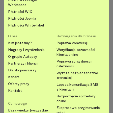
Płatności Google
Workspace
Płatności WIX
Płatności Joomla
Płatności White-label
O nas
Rozwiązania dla biznesu
Kim jesteśmy?
Poprawa konwersji
Nagrody i wyróżnienia
Weryfikacja tożsamości
klienta online
O grupie Autopay
Poprawa ściągalności
Partnerzy i klienci
należności
Dla akcjonariuszy
Wyższe bezpieczeństwo
Kariera
transakcji
Oferty pracy
Lepsza komunikacja SMS
z klientami
Kontakt
Rozpoczęcie sprzedaży
online
Co nowego
Ekspresowe przyjmowanie
Baza wiedzy [wszystkie
spłat