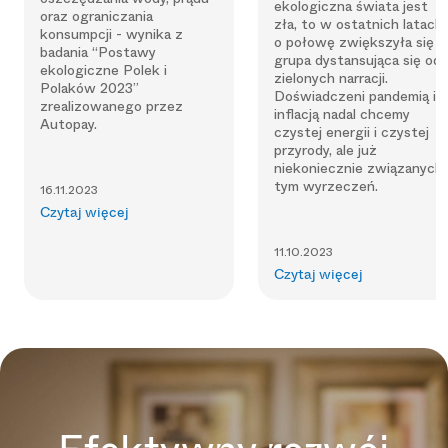
ekologiczna świata jest
oraz ograniczania
zła, to w ostatnich latach
konsumpcji - wynika z
o połowę zwiększyła się
badania “Postawy
grupa dystansująca się od
ekologiczne Polek i
zielonych narracji.
Polaków 2023”
Doświadczeni pandemią i
zrealizowanego przez
inflacją nadal chcemy
Autopay.
czystej energii i czystej
przyrody, ale już
niekoniecznie związanych
tym wyrzeczeń.
16.11.2023
Czytaj więcej
11.10.2023
Czytaj więcej