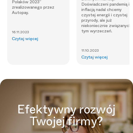
Polaków 2023”
Doświadczeni pandemią i
zrealizowanego przez
inflacją nadal chcemy
Autopay.
czystej energii i czystej
przyrody, ale już
niekoniecznie związanych
tym wyrzeczeń.
16.11.2023
Czytaj więcej
11.10.2023
Czytaj więcej
Efektywny rozwój
Twojej firmy?