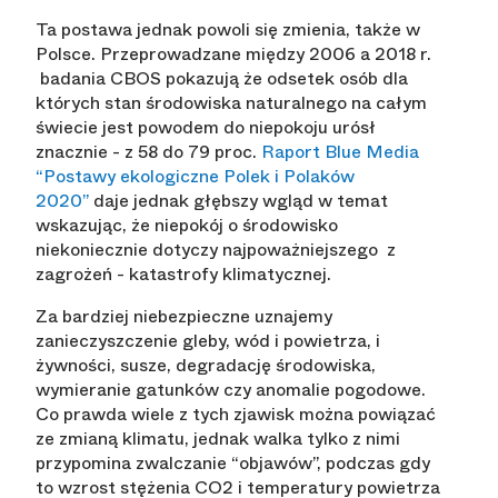
Ta postawa jednak powoli się zmienia, także w
Polsce. Przeprowadzane między 2006 a 2018 r.
badania CBOS pokazują że odsetek osób dla
których stan środowiska naturalnego na całym
świecie jest powodem do niepokoju urósł
znacznie - z 58 do 79 proc.
Raport Blue Media
“Postawy ekologiczne Polek i Polaków
2020”
daje jednak głębszy wgląd w temat
wskazując, że niepokój o środowisko
niekoniecznie dotyczy najpoważniejszego z
zagrożeń - katastrofy klimatycznej.
Za bardziej niebezpieczne uznajemy
zanieczyszczenie gleby, wód i powietrza, i
żywności, susze, degradację środowiska,
wymieranie gatunków czy anomalie pogodowe.
Co prawda wiele z tych zjawisk można powiązać
ze zmianą klimatu, jednak walka tylko z nimi
przypomina zwalczanie “objawów”, podczas gdy
to wzrost stężenia CO2 i temperatury powietrza