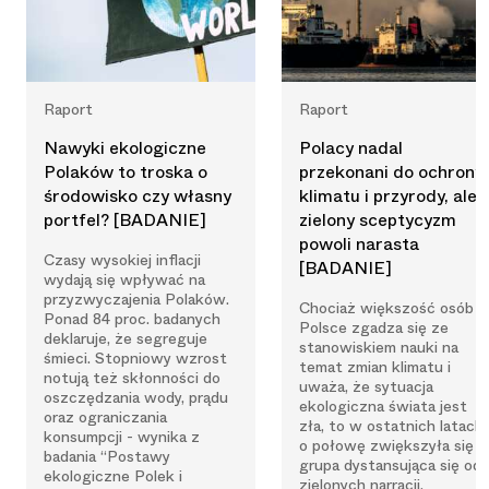
Raport
Raport
Nawyki ekologiczne
Polacy nadal
Polaków to troska o
przekonani do ochrony
środowisko czy własny
klimatu i przyrody, ale
portfel? [BADANIE]
zielony sceptycyzm
powoli narasta
Czasy wysokiej inflacji
[BADANIE]
wydają się wpływać na
przyzwyczajenia Polaków.
Chociaż większość osób 
Ponad 84 proc. badanych
Polsce zgadza się ze
deklaruje, że segreguje
stanowiskiem nauki na
śmieci. Stopniowy wzrost
temat zmian klimatu i
notują też skłonności do
uważa, że sytuacja
oszczędzania wody, prądu
ekologiczna świata jest
oraz ograniczania
zła, to w ostatnich latach
konsumpcji - wynika z
o połowę zwiększyła się
badania “Postawy
grupa dystansująca się od
ekologiczne Polek i
zielonych narracji.