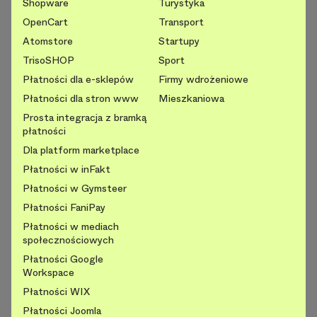
Shopware
Turystyka
OpenCart
Transport
Atomstore
Startupy
TrisoSHOP
Sport
Płatności dla e-sklepów
Firmy wdrożeniowe
Płatności dla stron www
Mieszkaniowa
Prosta integracja z bramką
płatności
Dla platform marketplace
Płatności w inFakt
Płatności w Gymsteer
Płatności FaniPay
Płatności w mediach
społecznościowych
Płatności Google
Workspace
Płatności WIX
Płatności Joomla