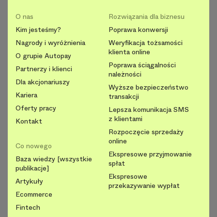
O nas
Rozwiązania dla biznesu
Kim jesteśmy?
Poprawa konwersji
Nagrody i wyróżnienia
Weryfikacja tożsamości
klienta online
O grupie Autopay
Poprawa ściągalności
Partnerzy i klienci
należności
Dla akcjonariuszy
Wyższe bezpieczeństwo
Kariera
transakcji
Oferty pracy
Lepsza komunikacja SMS
z klientami
Kontakt
Rozpoczęcie sprzedaży
online
Co nowego
Ekspresowe przyjmowanie
Baza wiedzy [wszystkie
spłat
publikacje]
Ekspresowe
Artykuły
przekazywanie wypłat
Ecommerce
Fintech