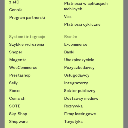
z eID
Płatności w aplikacjach
mobilnych
Cennik
Visa
Program partnerski
Płatności cykliczne
System i integracje
Branże
Szybkie wdrożenia
E-commerce
Shoper
Banki
Magento
Ubezpieczyciele
WooCommerce
Pożyczkodawcy
Prestashop
Usługodawcy
Selly
Integratorzy
Ebexo
Sektor publiczny
Comarch
Dostawcy mediów
SOTE
Rozrywka
Sky-Shop
Firmy leasingowe
Shopware
Turystyka