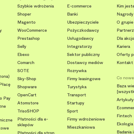
Szybkie wdrożenia
E-commerce
Kim jest
Shoper
Banki
Nagrody 
Magento
Ubezpieczyciele
O grupie
y
WooCommerce
Pożyczkodawcy
Partnerzy
Prestashop
Usługodawcy
Dla akcj
Selly
Integratorzy
Kariera
Ebexo
Sektor publiczny
Oferty p
Comarch
Dostawcy mediów
Kontakt
SOTE
Rozrywka
zona)
Co now
Sky-Shop
Firmy leasingowe
Płacę
Baza wi
Shopware
Turystyka
[wszystk
OpenCart
Transport
To Pay
Artykuły
Atomstore
Startupy
zne
Ecomme
TrisoSHOP
Sport
Fintech
Płatności dla e-
Firmy wdrożeniowe
oniczne
Ekologia
sklepów
Mieszkaniowa
ytowe
Badania i
Płatności dla stron