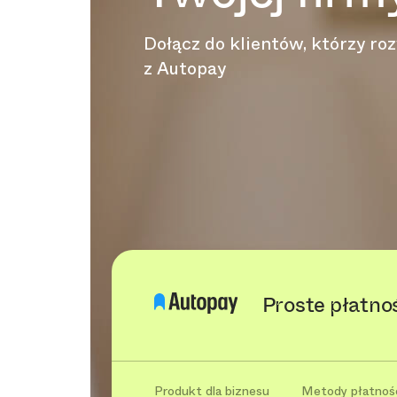
Dołącz do klientów, którzy roz
z Autopay
Proste płatno
Produkt dla biznesu
Metody płatnoś