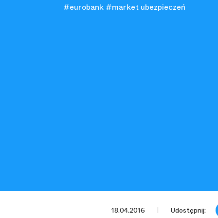
#eurobank
#market ubezpieczeń
18.04.2016
Udostępnij: