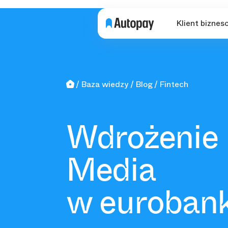
Klient biznes
Baza wiedzy
Blog
Fintech
Wdrożenie 
Media
w euroban