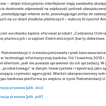
ów – dzięki intuicyjnemu interfejsowi mają swobodny dostęp
cie d
oskonała odpowiedź na większość potrzeb ubezpieczenio
, posiadającego własne auto, poszukującego polisy do zabez
ych na co dzień środków płatniczych
– wylicza Krzysztof Am
czeń eurobanku będzie oferował produkt „Codzienna Ochro
 płatniczych i urządzeń Elektronicznych (karty debetowe, 
 Rekomendacja U zrewolucjonizowała rynek bancassurance 
 technologii informatycznej banków. Od 1 kwietnia 2015 r
klientom, jeśli nie posiada uprawnień do ich sprzedaży. W
 „produktowego” w danym towarzystwie i rejestracji jako a
nująca czynności agencyjne). Market ubezpieczeniowy wdro
typu bankowa platforma po wejściu w życie Rekomendacji U.
macja prasowa [plik .doc]
acja prasowa [plik .pdf]