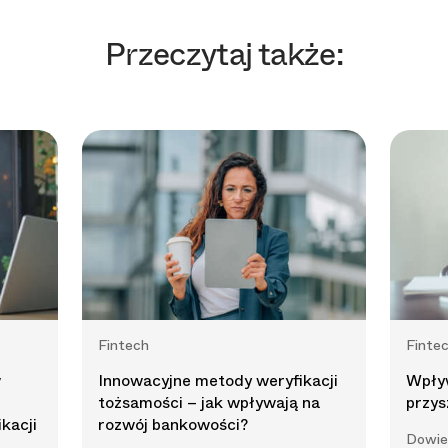
Przeczytaj także:
Fintech
Finte
w
Innowacyjne metody weryfikacji
Wpływ
tożsamości – jak wpływają na
przys
kacji
rozwój bankowości?
Dowied