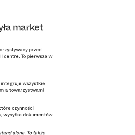
yła market
korzystywany przed
 centre. To pierwsza w
integruje wszystkie
em a towarzystwami
które czynności
wem, wysyłka dokumentów
tand alone. To także