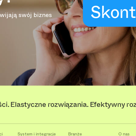
Skont
wijają swój biznes
ści. Elastyczne rozwiązania. Efektywny ro
ci
System i integracje
Branże
O nas