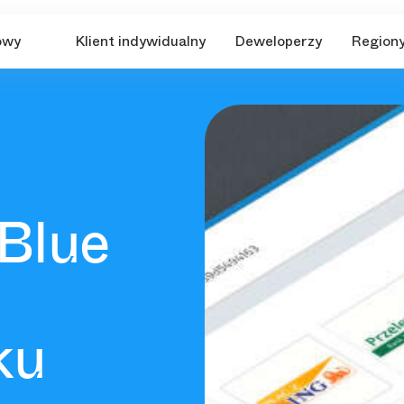
owy
Klient indywidualny
Deweloperzy
Region
Blue
ku