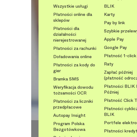
Wszystkie usługi
BLIK
Płatności online dla
Karty
sklepów
Pay by link
Płatności dla
Szybkie przelew
działalności
Apple Pay
nierejestrowanej
Google Pay
Płatności za rachunki
Płatność 1-click
Doładowania online
Raty
Płatności za kody do
gier
Zapłać później
(płatność odroc
Bramka SMS
Płatności BLIK 
Weryfikacja dowodu
Później
tożsamości OCR
Płatność Click 
Płatności za liczniki
przedpłacowe
Płatności cyklic
BLIK
Autopay Insight
Portfele elektr
Program Polska
Bezgotówkowa
Płatności kred