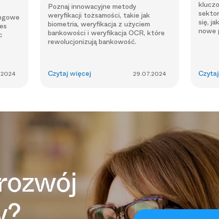
klucz
Poznaj innowacyjne metody
sekto
weryfikacji tożsamości, takie jak
ingowe
się, j
biometria, weryfikacja z użyciem
es
nowe p
bankowości i weryfikacja OCR, które
c
rewolucjonizują bankowość.
.2024
Czytaj więcej
29.07.2024
Czytaj
rozwój
y?