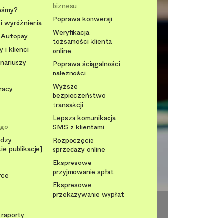
biznesu
eśmy?
Poprawa konwersji
i wyróżnienia
Weryfikacja
 Autopay
tożsamości klienta
 i klienci
online
onariuszy
Poprawa ściągalności
należności
Wyższe
racy
bezpieczeństwo
transakcji
Lepsza komunikacja
ego
SMS z klientami
edzy
Rozpoczęcie
ie publikacje]
sprzedaży online
Ekspresowe
przyjmowanie spłat
rce
Ekspresowe
przekazywanie wypłat
 raporty