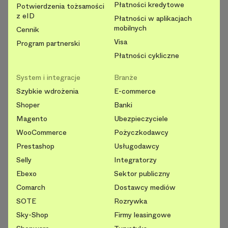
Płatności kredytowe
Potwierdzenia tożsamości
z eID
Płatności w aplikacjach
mobilnych
Cennik
Visa
Program partnerski
Płatności cykliczne
System i integracje
Branże
Szybkie wdrożenia
E-commerce
Shoper
Banki
Magento
Ubezpieczyciele
WooCommerce
Pożyczkodawcy
Prestashop
Usługodawcy
Selly
Integratorzy
Ebexo
Sektor publiczny
Comarch
Dostawcy mediów
SOTE
Rozrywka
Sky-Shop
Firmy leasingowe