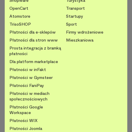
Shopware
Turystyka
OpenCart
Transport
Atomstore
Startupy
TrisoSHOP
Sport
Płatności dla e-sklepów
Firmy wdrożeniowe
Płatności dla stron www
Mieszkaniowa
Prosta integracja z bramką
płatności
Dla platform marketplace
Płatności w inFakt
Płatności w Gymsteer
Płatności FaniPay
Płatności w mediach
społecznościowych
Płatności Google
Workspace
Płatności WIX
Płatności Joomla