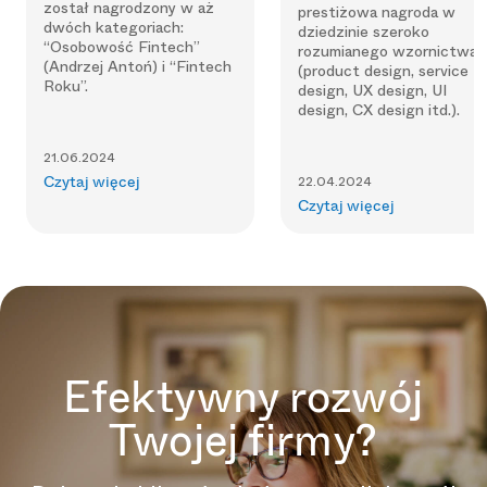
został nagrodzony w aż
prestiżowa nagroda w
dwóch kategoriach:
dziedzinie szeroko
“Osobowość Fintech”
rozumianego wzornictwa
(Andrzej Antoń) i “Fintech
(product design, service
Roku”.
design, UX design, UI
design, CX design itd.).
21.06.2024
22.04.2024
Czytaj więcej
Czytaj więcej
Efektywny rozwój
Twojej firmy?