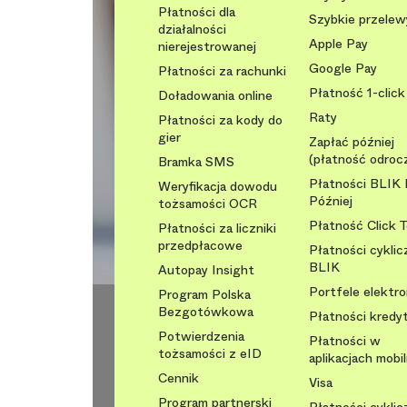
Płatności dla
Szybkie przelew
działalności
Apple Pay
nierejestrowanej
Google Pay
Płatności za rachunki
Płatność 1-click
Doładowania online
Raty
Płatności za kody do
gier
Zapłać później
(płatność odroc
Bramka SMS
Płatności BLIK 
Weryfikacja dowodu
Później
tożsamości OCR
Płatność Click 
Płatności za liczniki
przedpłacowe
Płatności cyklic
BLIK
Autopay Insight
Portfele elektr
Program Polska
Bezgotówkowa
Płatności kred
Potwierdzenia
Płatności w
tożsamości z eID
aplikacjach mobi
Cennik
Visa
Program partnerski
Płatności cyklic