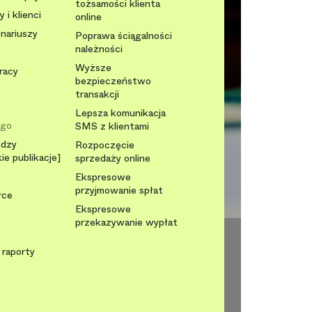
tożsamości klienta
 i klienci
online
onariuszy
Poprawa ściągalności
należności
Wyższe
racy
bezpieczeństwo
transakcji
Lepsza komunikacja
ego
SMS z klientami
edzy
Rozpoczęcie
ie publikacje]
sprzedaży online
Ekspresowe
przyjmowanie spłat
rce
Ekspresowe
przekazywanie wypłat
 raporty