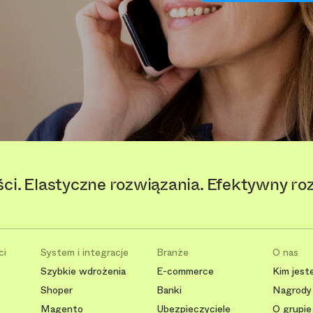
ści. Elastyczne rozwiązania. Efektywny ro
ci
System i integracje
Branże
O nas
Szybkie wdrożenia
E-commerce
Kim jest
Shoper
Banki
Nagrody 
Magento
Ubezpieczyciele
O grupie