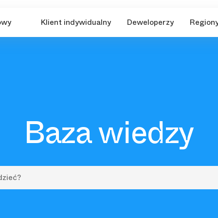
owy
Klient indywidualny
Deweloperzy
Region
Baza wiedzy