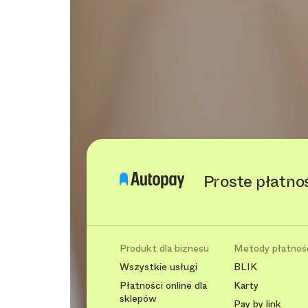
Proste płatno
Produkt dla biznesu
Metody płatnoś
Wszystkie usługi
BLIK
Płatności online dla
Karty
sklepów
Pay by link