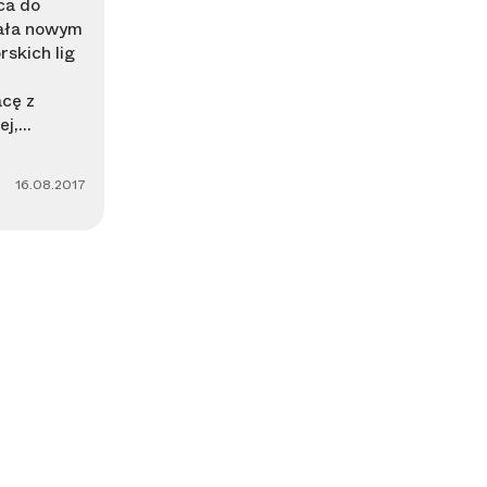
ca do
tała nowym
skich lig
cę z
,...
16.08.2017