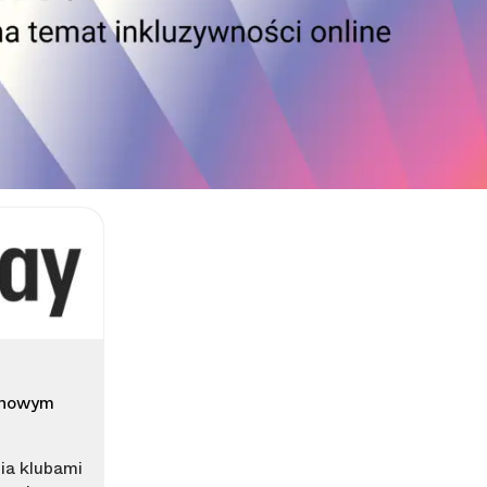
z nowym
ia klubami