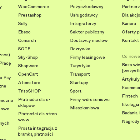
y
WooCommerce
Pożyczkodawcy
Partnerzy
Prestashop
Usługodawcy
Dla akcj
Selly
Integratorzy
Kariera
Ebexo
Sektor publiczny
Oferty p
Comarch
Dostawcy mediów
Kontakt
SOTE
Rozrywka
zona)
Co now
Sky-Shop
Firmy leasingowe
Płacę
Baza wi
Shopware
Turystyka
[wszystk
OpenCart
Transport
To Pay
Artykuły
Atomstore
Startupy
zne
Ecomme
TrisoSHOP
Sport
Fintech
Płatności dla e-
Firmy wdrożeniowe
oniczne
Ekologia
sklepów
Mieszkaniowa
ytowe
Badania i
Płatności dla stron
www
Nagrody
lnych
Prosta integracja z
bramką płatności
zne