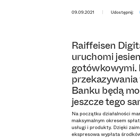
09.09.2021
Udostępnij:
Raiffeisen Digi
uruchomi jesien
gotówkowymi. D
przekazywania w
Banku będą mog
jeszcze tego sa
Na początku działalności mar
maksymalnym okresem spłaty d
usługi i produkty. Dzięki z
ekspresowa wypłata środków d