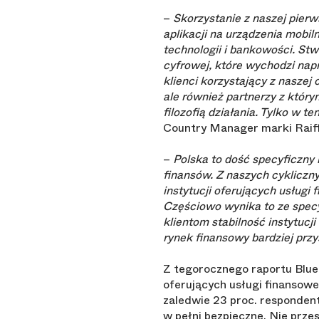
–
Skorzystanie z naszej pier
aplikacji na urządzenia mobi
technologii i bankowości. St
cyfrowej, które wychodzi nap
klienci korzystający z naszej
ale również partnerzy z któr
filozofią działania. Tylko w 
Country Manager marki Raiffe
–
Polska to dość specyficzny 
finansów. Z naszych cykliczn
instytucji oferujących usługi 
Częściowo wynika to ze specy
klientom stabilność instytucj
rynek finansowy bardziej prz
Z tegorocznego raportu Blu
oferujących usługi finansowe
zaledwie 23 proc. responden
w pełni bezpieczne. Nie prz