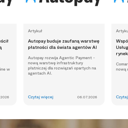
Artykuł
Artyk
eścił
Autopay buduje zaufaną warstwę
Współ
ą
płatności dla świata agentów AI
Usłu
ryne
Autopay rozwija Agentic Payment -
nową warstwę infrastruktury
Comar
płatniczej dla rozwiązań opartych na
line w
nową u
agentach AI.
.2026
Czytaj więcej
06.07.2026
Czytaj