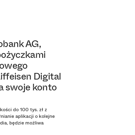
robank AG,
 pożyczkami
sowego
ffeisen Digital
a swoje konto
ości do 100 tys. zł z
anie aplikacji o kolejne
dia, będzie możliwa