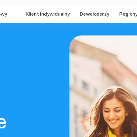
owy
Klient indywidualny
Deweloperzy
Region
e