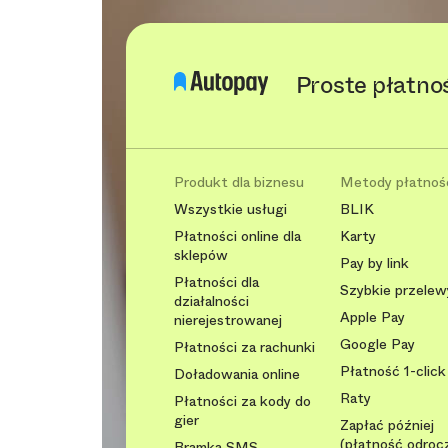
Proste płatno
Produkt dla biznesu
Metody płatnoś
Wszystkie usługi
BLIK
Płatności online dla
Karty
sklepów
Pay by link
Płatności dla
Szybkie przelew
działalności
Apple Pay
nierejestrowanej
Google Pay
Płatności za rachunki
Płatność 1-click
Doładowania online
Raty
Płatności za kody do
gier
Zapłać później
(płatność odroc
Bramka SMS