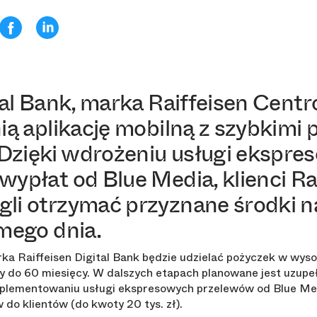
tal Bank, marka Raiffeisen Cent
ią aplikację mobilną z szybkimi
zięki wdrożeniu usługi ekspre
ypłat od Blue Media, klienci Rai
li otrzymać przyznane środki n
mego dnia.
ka Raiffeisen Digital Bank będzie udzielać pożyczek w wysok
o 60 miesięcy. W dalszych etapach planowane jest uzupełni
aimplementowaniu usługi ekspresowych przelewów od Blue Me
o klientów (do kwoty 20 tys. zł).