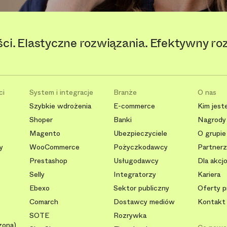
ści. Elastyczne rozwiązania. Efektywny ro
ci
System i integracje
Branże
O nas
Szybkie wdrożenia
E-commerce
Kim jest
Shoper
Banki
Nagrody 
Magento
Ubezpieczyciele
O grupie
y
WooCommerce
Pożyczkodawcy
Partnerzy
Prestashop
Usługodawcy
Dla akcj
Selly
Integratorzy
Kariera
Ebexo
Sektor publiczny
Oferty p
Comarch
Dostawcy mediów
Kontakt
SOTE
Rozrywka
zona)