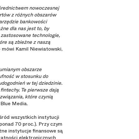
pośrednictwem nowoczesnej
ertów z różnych obszarów
narzędzie bankowości
e dla nas jest to, by
ko zastosowane technologie,
óre są zbieżne z naszą
 mówi Kamil Niewiatowski,
ozumianym obszarze
ufność w stosunku do
udogodnień w tej dziedzinie.
intechy. Te pierwsze dają
związania, które czynią
 Blue Media.
śród wszystkich instytucji
(ponad 70 proc.). Przy czym
ne instytucje finansowe są
atności elektronicznych