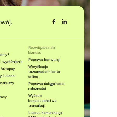
zwój.
Rozwiązania dla
biznesu
eśmy?
Poprawa konwersji
i wyróżnienia
Weryfikacja
 Autopay
tożsamości klienta
 i klienci
online
onariuszy
Poprawa ściągalności
należności
Wyższe
racy
bezpieczeństwo
transakcji
Lepsza komunikacja