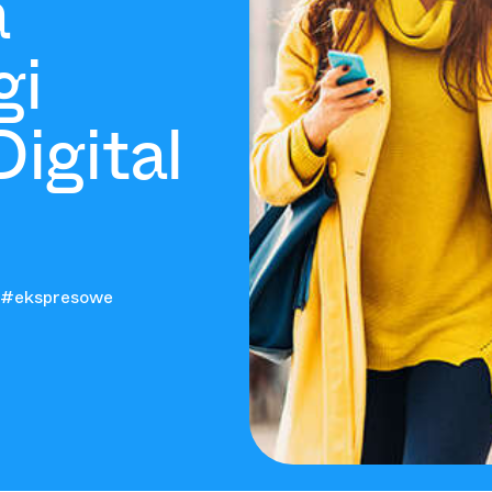
a
gi
Digital
#ekspresowe