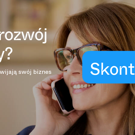
rozwój
y?
Skont
wijają swój biznes