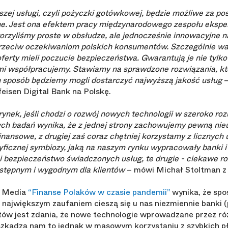
wszej usługi, czyli pożyczki gotówkowej, będzie możliwe za 
lne. Jest ona efektem pracy międzynarodowego zespołu eksp
worzyliśmy proste w obsłudze, ale jednocześnie innowacyjne 
rzeciw oczekiwaniom polskich konsumentów. Szczególnie ważn
 oferty mieli poczucie bezpieczeństwa. Gwarantują je nie tyl
ymi współpracujemy. Stawiamy na sprawdzone rozwiązania, kt
ten sposób będziemy mogli dostarczyć najwyższą jakość usług
–
isen Digital Bank na Polskę.
rynek, jeśli chodzi o rozwój nowych technologii w szeroko r
ych badań wynika, że z jednej strony zachowujemy pewną nie
finansowe, z drugiej zaś coraz chętniej korzystamy z licznych 
ficznej symbiozy, jaką na naszym rynku wypracowały banki i f
i i bezpieczeństwo świadczonych usług, te drugie - ciekawe ro
ystępnym i wygodnym dla klientów
– mówi Michał Stoltman z
e Media
“Finanse Polaków w czasie pandemii”
wynika, że spo
 największym zaufaniem cieszą się u nas niezmiennie banki 
tów jest zdania, że nowe technologie wprowadzane przez róż
eszkadza nam to jednak w masowym korzystaniu z szybkich pł