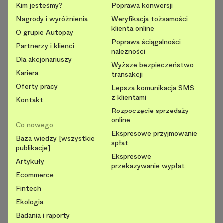
Kim jesteśmy?
Poprawa konwersji
Nagrody i wyróżnienia
Weryfikacja tożsamości
klienta online
O grupie Autopay
Poprawa ściągalności
Partnerzy i klienci
należności
Dla akcjonariuszy
Wyższe bezpieczeństwo
Kariera
transakcji
Oferty pracy
Lepsza komunikacja SMS
z klientami
Kontakt
Rozpoczęcie sprzedaży
online
Co nowego
Ekspresowe przyjmowanie
Baza wiedzy [wszystkie
spłat
publikacje]
Ekspresowe
Artykuły
przekazywanie wypłat
Ecommerce
Fintech
Ekologia
Badania i raporty