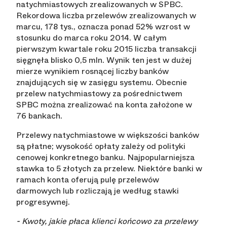
natychmiastowych zrealizowanych w SPBC.
Rekordowa liczba przelewów zrealizowanych w
marcu, 178 tys., oznacza ponad 52% wzrost w
stosunku do marca roku 2014. W całym
pierwszym kwartale roku 2015 liczba transakcji
sięgnęła blisko 0,5 mln. Wynik ten jest w dużej
mierze wynikiem rosnącej liczby banków
znajdujących się w zasięgu systemu. Obecnie
przelew natychmiastowy za pośrednictwem
SPBC można zrealizować na konta założone w
76 bankach.
Przelewy natychmiastowe w większości banków
są płatne; wysokość opłaty zależy od polityki
cenowej konkretnego banku. Najpopularniejsza
stawka to 5 złotych za przelew. Niektóre banki w
ramach konta oferują pulę przelewów
darmowych lub rozliczają je według stawki
progresywnej.
- Kwoty, jakie płaca klienci końcowo za przelewy