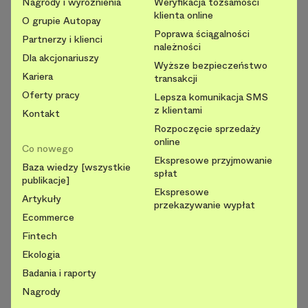
Nagrody i wyróżnienia
Weryfikacja tożsamości
klienta online
O grupie Autopay
Poprawa ściągalności
Partnerzy i klienci
należności
Dla akcjonariuszy
Wyższe bezpieczeństwo
Kariera
transakcji
Oferty pracy
Lepsza komunikacja SMS
z klientami
Kontakt
Rozpoczęcie sprzedaży
online
Co nowego
Ekspresowe przyjmowanie
Baza wiedzy [wszystkie
spłat
publikacje]
Ekspresowe
Artykuły
przekazywanie wypłat
Ecommerce
Fintech
Ekologia
Badania i raporty
Nagrody