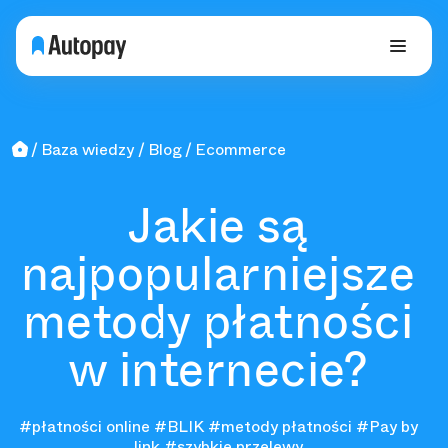
Baza wiedzy
Blog
Ecommerce
Jakie są
najpopularniejsze
metody płatności
w internecie?
#płatności online
#BLIK
#metody płatności
#Pay by
link
#szybkie przelewy