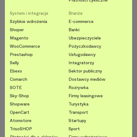
System i integracje
Branże
Szybkie wdrożenia
E-commerce
Shoper
Banki
Magento
Ubezpieczyciele
WooCommerce
Pożyczkodawcy
Prestashop
Usługodawcy
Selly
Integratorzy
Ebexo
Sektor publiczny
Comarch
Dostawcy mediów
SOTE
Rozrywka
Sky-Shop
Firmy leasingowe
Shopware
Turystyka
OpenCart
Transport
Atomstore
Startupy
TrisoSHOP
Sport
Płatności dla e-sklepów
Firmy wdrożeniowe