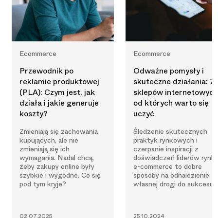
Ecommerce
Ecommerce
Przewodnik po
Odważne pomysły i
reklamie produktowej
skuteczne działania: 7
(PLA): Czym jest, jak
sklepów internetowych
działa i jakie generuje
od których warto się
koszty?
uczyć
Zmieniają się zachowania
Śledzenie skutecznych
kupujących, ale nie
praktyk rynkowych i
zmieniają się ich
czerpanie inspiracji z
wymagania. Nadal chcą,
doświadczeń liderów rynk
żeby zakupy online były
e-commerce to dobre
szybkie i wygodne. Co się
sposoby na odnalezienie
pod tym kryje?
własnej drogi do sukcesu.
02.07.2025
25.10.2024