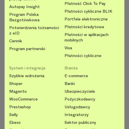
Płatność Click To Pay
Autopay Insight
Płatności cykliczne BLIK
Program Polska
Portfele elektroniczne
Bezgotówkowa
Płatności kredytowe
Potwierdzenia tożsamości
z eID
Płatności w aplikacjach
mobilnych
Cennik
Visa
Program partnerski
Płatności cykliczne
System i integracje
Branże
Szybkie wdrożenia
E-commerce
Shoper
Banki
Magento
Ubezpieczyciele
WooCommerce
Pożyczkodawcy
Prestashop
Usługodawcy
Selly
Integratorzy
Ebexo
Sektor publiczny