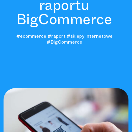
raportu
BigCommerce
#ecommerce
#raport
#sklepy internetowe
#BigCommerce