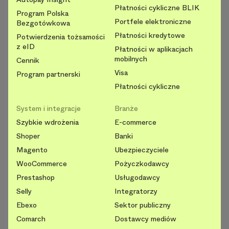
Płatności cykliczne BLIK
Program Polska
Portfele elektroniczne
Bezgotówkowa
Płatności kredytowe
Potwierdzenia tożsamości
z eID
Płatności w aplikacjach
mobilnych
Cennik
Visa
Program partnerski
Płatności cykliczne
System i integracje
Branże
Szybkie wdrożenia
E-commerce
Shoper
Banki
Magento
Ubezpieczyciele
WooCommerce
Pożyczkodawcy
Prestashop
Usługodawcy
Selly
Integratorzy
Ebexo
Sektor publiczny
Comarch
Dostawcy mediów