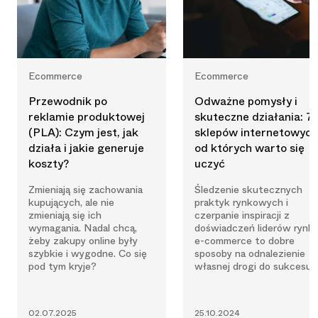
Ecommerce
Ecommerce
Przewodnik po
Odważne pomysły i
reklamie produktowej
skuteczne działania: 7
(PLA): Czym jest, jak
sklepów internetowych
działa i jakie generuje
od których warto się
koszty?
uczyć
Zmieniają się zachowania
Śledzenie skutecznych
kupujących, ale nie
praktyk rynkowych i
zmieniają się ich
czerpanie inspiracji z
wymagania. Nadal chcą,
doświadczeń liderów rynk
żeby zakupy online były
e-commerce to dobre
szybkie i wygodne. Co się
sposoby na odnalezienie
pod tym kryje?
własnej drogi do sukcesu.
02.07.2025
25.10.2024