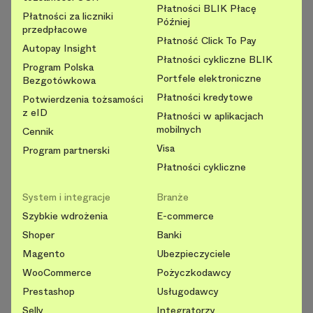
Płatności BLIK Płacę
Płatności za liczniki
Później
przedpłacowe
Płatność Click To Pay
Autopay Insight
Płatności cykliczne BLIK
Program Polska
Portfele elektroniczne
Bezgotówkowa
Płatności kredytowe
Potwierdzenia tożsamości
z eID
Płatności w aplikacjach
mobilnych
Cennik
Visa
Program partnerski
Płatności cykliczne
System i integracje
Branże
Szybkie wdrożenia
E-commerce
Shoper
Banki
Magento
Ubezpieczyciele
WooCommerce
Pożyczkodawcy
Prestashop
Usługodawcy
Selly
Integratorzy