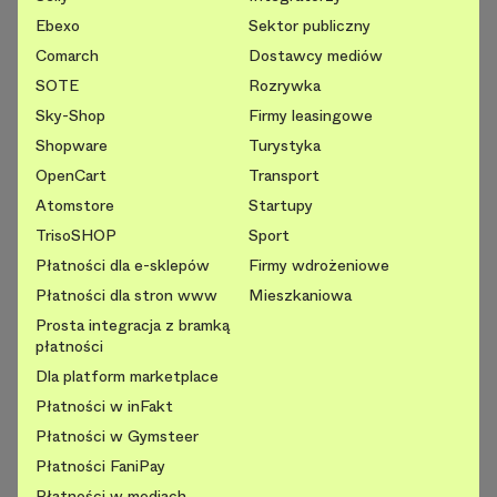
Ebexo
Sektor publiczny
Comarch
Dostawcy mediów
SOTE
Rozrywka
Sky-Shop
Firmy leasingowe
Shopware
Turystyka
OpenCart
Transport
Atomstore
Startupy
TrisoSHOP
Sport
Płatności dla e-sklepów
Firmy wdrożeniowe
Płatności dla stron www
Mieszkaniowa
Prosta integracja z bramką
płatności
Dla platform marketplace
Płatności w inFakt
Płatności w Gymsteer
Płatności FaniPay
Płatności w mediach