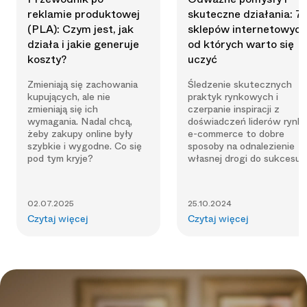
reklamie produktowej
skuteczne działania: 7
(PLA): Czym jest, jak
sklepów internetowych
działa i jakie generuje
od których warto się
koszty?
uczyć
Zmieniają się zachowania
Śledzenie skutecznych
kupujących, ale nie
praktyk rynkowych i
zmieniają się ich
czerpanie inspiracji z
wymagania. Nadal chcą,
doświadczeń liderów rynk
żeby zakupy online były
e-commerce to dobre
szybkie i wygodne. Co się
sposoby na odnalezienie
pod tym kryje?
własnej drogi do sukcesu.
02.07.2025
25.10.2024
Czytaj więcej
Czytaj więcej