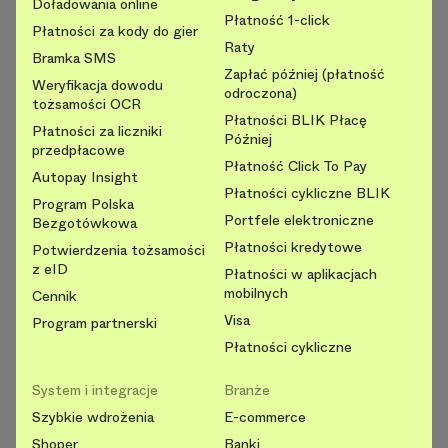
Doładowania online
Płatność 1-click
Płatności za kody do gier
Raty
Bramka SMS
Zapłać później (płatność
Weryfikacja dowodu
odroczona)
tożsamości OCR
Płatności BLIK Płacę
Płatności za liczniki
Później
przedpłacowe
Płatność Click To Pay
Autopay Insight
Płatności cykliczne BLIK
Program Polska
Portfele elektroniczne
Bezgotówkowa
Płatności kredytowe
Potwierdzenia tożsamości
z eID
Płatności w aplikacjach
mobilnych
Cennik
Visa
Program partnerski
Płatności cykliczne
System i integracje
Branże
Szybkie wdrożenia
E-commerce
Shoper
Banki