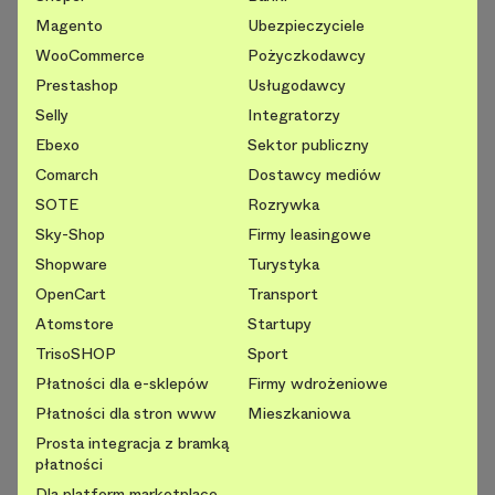
Magento
Ubezpieczyciele
WooCommerce
Pożyczkodawcy
Prestashop
Usługodawcy
Selly
Integratorzy
Ebexo
Sektor publiczny
Comarch
Dostawcy mediów
SOTE
Rozrywka
Sky-Shop
Firmy leasingowe
Shopware
Turystyka
OpenCart
Transport
Atomstore
Startupy
TrisoSHOP
Sport
Płatności dla e-sklepów
Firmy wdrożeniowe
Płatności dla stron www
Mieszkaniowa
Prosta integracja z bramką
płatności
Dla platform marketplace