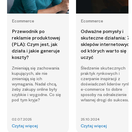
Ecommerce
Ecommerce
Przewodnik po
Odważne pomysły i
reklamie produktowej
skuteczne działania: 7
(PLA): Czym jest, jak
sklepów internetowych
działa i jakie generuje
od których warto się
koszty?
uczyć
Zmieniają się zachowania
Śledzenie skutecznych
kupujących, ale nie
praktyk rynkowych i
zmieniają się ich
czerpanie inspiracji z
wymagania. Nadal chcą,
doświadczeń liderów rynk
żeby zakupy online były
e-commerce to dobre
szybkie i wygodne. Co się
sposoby na odnalezienie
pod tym kryje?
własnej drogi do sukcesu.
02.07.2025
25.10.2024
Czytaj więcej
Czytaj więcej