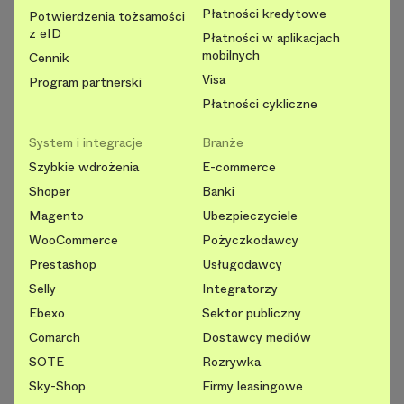
Płatności kredytowe
Potwierdzenia tożsamości
z eID
Płatności w aplikacjach
mobilnych
Cennik
Visa
Program partnerski
Płatności cykliczne
System i integracje
Branże
Szybkie wdrożenia
E-commerce
Shoper
Banki
Magento
Ubezpieczyciele
WooCommerce
Pożyczkodawcy
Prestashop
Usługodawcy
Selly
Integratorzy
Ebexo
Sektor publiczny
Comarch
Dostawcy mediów
SOTE
Rozrywka
Sky-Shop
Firmy leasingowe