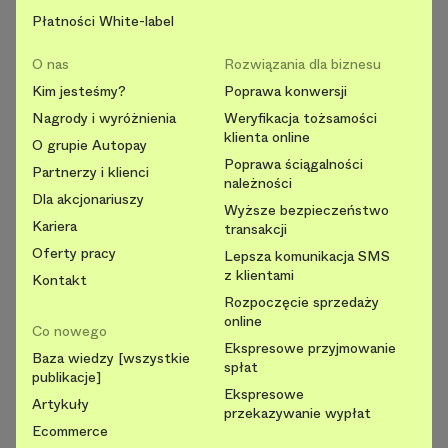
Płatności White-label
O nas
Rozwiązania dla biznesu
Kim jesteśmy?
Poprawa konwersji
Nagrody i wyróżnienia
Weryfikacja tożsamości
klienta online
O grupie Autopay
Poprawa ściągalności
Partnerzy i klienci
należności
Dla akcjonariuszy
Wyższe bezpieczeństwo
Kariera
transakcji
Oferty pracy
Lepsza komunikacja SMS
z klientami
Kontakt
Rozpoczęcie sprzedaży
online
Co nowego
Ekspresowe przyjmowanie
Baza wiedzy [wszystkie
spłat
publikacje]
Ekspresowe
Artykuły
przekazywanie wypłat
Ecommerce