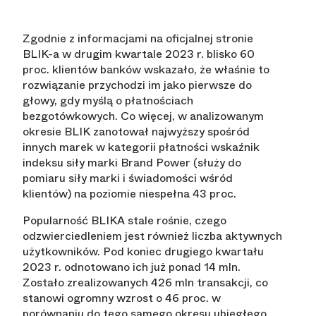
Zgodnie z informacjami na oficjalnej stronie
BLIK-a w drugim kwartale 2023 r. blisko 60
proc. klientów banków wskazało, że właśnie to
rozwiązanie przychodzi im jako pierwsze do
głowy, gdy myślą o płatnościach
bezgotówkowych. Co więcej, w analizowanym
okresie BLIK zanotował najwyższy spośród
innych marek w kategorii płatności wskaźnik
indeksu siły marki Brand Power (służy do
pomiaru siły marki i świadomości wśród
klientów) na poziomie niespełna 43 proc.
Popularność BLIKA stale rośnie, czego
odzwierciedleniem jest również liczba aktywnych
użytkowników. Pod koniec drugiego kwartału
2023 r. odnotowano ich już ponad 14 mln.
Zostało zrealizowanych 426 mln transakcji, co
stanowi ogromny wzrost o 46 proc. w
porównaniu do tego samego okresu ubiegłego