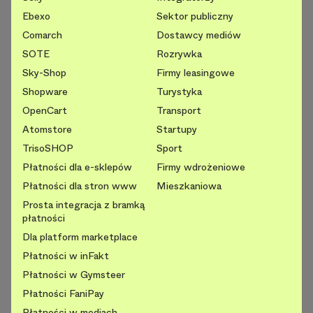
Ebexo
Sektor publiczny
Comarch
Dostawcy mediów
SOTE
Rozrywka
Sky-Shop
Firmy leasingowe
Shopware
Turystyka
OpenCart
Transport
Atomstore
Startupy
TrisoSHOP
Sport
Płatności dla e-sklepów
Firmy wdrożeniowe
Płatności dla stron www
Mieszkaniowa
Prosta integracja z bramką
płatności
Dla platform marketplace
Płatności w inFakt
Płatności w Gymsteer
Płatności FaniPay
Płatności w mediach