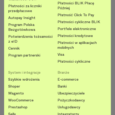
Płatności BLIK Płacę
Płatności za liczniki
Później
przedpłacowe
Płatność Click To Pay
Autopay Insight
Płatności cykliczne BLIK
Program Polska
Portfele elektroniczne
Bezgotówkowa
Płatności kredytowe
Potwierdzenia tożsamości
z eID
Płatności w aplikacjach
mobilnych
Cennik
Visa
Program partnerski
Płatności cykliczne
System i integracje
Branże
Szybkie wdrożenia
E-commerce
Shoper
Banki
Magento
Ubezpieczyciele
WooCommerce
Pożyczkodawcy
Prestashop
Usługodawcy
Selly
Integratorzy