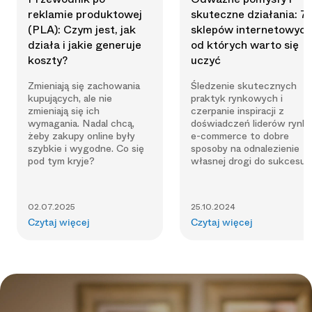
reklamie produktowej
skuteczne działania: 7
(PLA): Czym jest, jak
sklepów internetowych
działa i jakie generuje
od których warto się
koszty?
uczyć
Zmieniają się zachowania
Śledzenie skutecznych
kupujących, ale nie
praktyk rynkowych i
zmieniają się ich
czerpanie inspiracji z
wymagania. Nadal chcą,
doświadczeń liderów rynk
żeby zakupy online były
e-commerce to dobre
szybkie i wygodne. Co się
sposoby na odnalezienie
pod tym kryje?
własnej drogi do sukcesu.
02.07.2025
25.10.2024
Czytaj więcej
Czytaj więcej